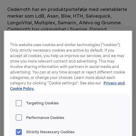
Cederroth har en produktportefølje med veletablerte
merker som LdB, Asan, Bliw, HTH, Salvequick,
LongoVital, Multiplex, Samarin, Allévo og Grumme.
Cederroth har virksomhet i Sverige, Finland,
Danmark, Norge, Polen og Spania. Selskapet har fire
fabrikker, lokalisert i Sverige, Danmark, Polen og
This website uses cookies and similar technologies (“cookies”).
Spania. Cederroth oppnådde en omsetning på SEK
Only strictly necessary cookies are active by default. If you
1.984 millioner i 2013, og en EBITDA på SEK 194
accept all cookies, you help us improve our services, and we may
show you more relevant content and advertising. This may
millioner. Selskapet har totalt 850 ansatte.
involve sharing information with partners in social media and
advertising. You can at any time accept or reject different cookie
- Oppkjøpet er strategisk viktig, og det styrker særlig
categories, or change your choices. Learn more about each
Orkla Home & Personals tilstedeværelse i Sverige.
category by clicking “Cookie settings”. See also our
Privacy and
Cookie Policy.
Cederroth er en solid nordisk aktør og representerer
et vesentlig potensial for verdiskaping. Det er
identifisert betydelige synergier både på kostnads-
Targeting Cookies
og inntektssiden, sier konsernsjef Peter A. Ruzicka i
Orkla.
Performance Cookies
Produktkategoriene som Orkla Home & Personal og
Strictly Necessary Cookies