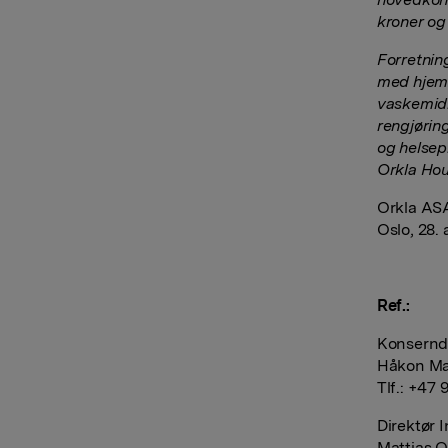
kroner og
Forretni
med hjemm
vaskemidl
rengjørin
og helsep
Orkla Hou
Orkla AS
Oslo, 28.
Ref.:
Konserndi
Håkon Ma
Tlf.: +47
Direktør 
Mattias O