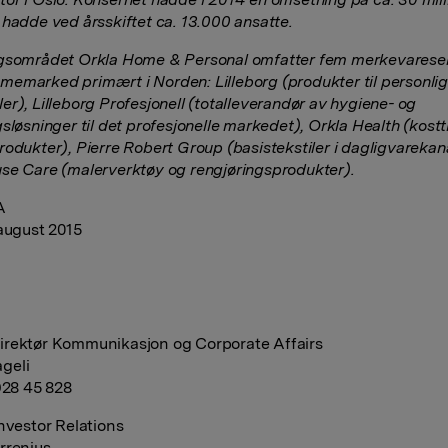
 hadde ved årsskiftet ca. 13.000 ansatte.
ngsområdet Orkla Home & Personal omfatter fem merkevarese
emarked primært i Norden: Lilleborg (produkter til personlig
er), Lilleborg Profesjonell (totalleverandør av hygiene- og
gsløsninger til det profesjonelle markedet), Orkla Health (kost
rodukter), Pierre Robert Group (basistekstiler i dagligvarekan
se Care (malerverktøy og rengjøringsprodukter).
A
 august 2015
rektør Kommunikasjon og Corporate Affairs
geli
 928 45 828
Investor Relations
rrenius