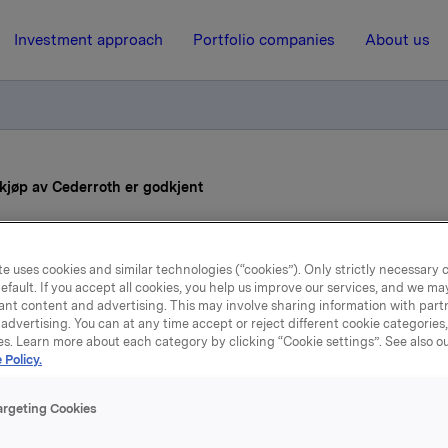
Investment approach
Portfolio companies
About us
kjøp av Cederroth er godkjent
28 August 2015, 10:18
| Regulatory information
e uses cookies and similar technologies (“cookies”). Only strictly necessary 
efault. If you accept all cookies, you help us improve our services, and we m
Orkla ASA: Orklas kjøp a
ant content and advertising. This may involve sharing information with partn
advertising. You can at any time accept or reject different cookie categories
Cederroth er godkjent
es. Learn more about each category by clicking “Cookie settings”. See also o
 Policy.
argeting Cookies
setilsynet i Norge har nå godkjent Orklas kjøp av Cederroth,