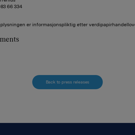
 983 66 334
lysningen er informasjonspliktig etter verdipapirhandellov
hments
Back to press releases