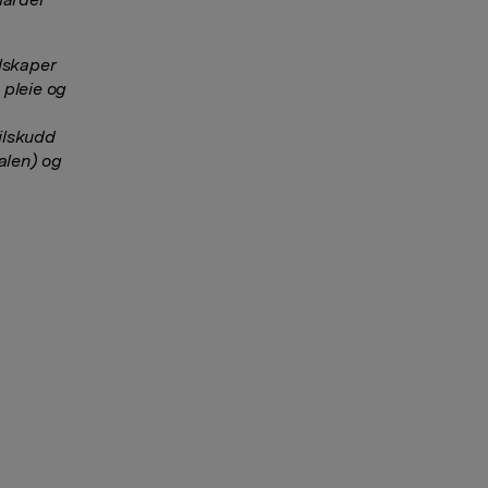
lskaper
 pleie og
tilskudd
alen) og