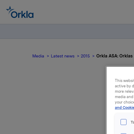
Media
Latest news
2015
Orkla ASA: Orklas 
This websit
active by d
more relev
media and 
your choic
and Cookie
T
Konkurran