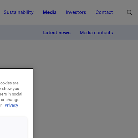
Sustainability
Media
Investors
Contact
MORE
Latest news
Media contacts
cookies are
ay show you
v
ers in social
, or change
ur
Privacy
 og