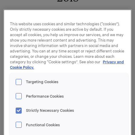
Sapa er et 50/50 joint venture mellom Norsk Hydro
ASAs tidligere forretningsområde Ekstruderte
This website uses cookies and similar technologies (“cookies”).
Only strictly necessary cookies are active by default. If you
Produkter og Orkla ASAs Sapa (ex. Gränges). Joint
accept all cookies, you help us improve our services, and we may
venturet ble etablert 1. september 2013 og er
show you more relevant content and advertising. This may
verdensledende innenfor ekstruderte
involve sharing information with partners in social media and
aluminiumløsninger.
advertising. You can at any time accept or reject different cookie
categories, or change your choices. Learn more about each
Underliggende EBIT økte betydelig sammenlignet
category by clicking “Cookie settings”. See also our
Privacy and
Cookie Policy.
med samme kvartal i fjor, drevet av positivt bidrag fra
synergiprogrammet, sterk etterspørsel i Nord-Amerika
og positive valutaeffekter.
Targeting Cookies
Underliggende EBIT for de første ni månedene i 2015
Performance Cookies
bedret seg betydelig sammenlignet med samme
periode i 2014, drevet av de samme faktorene som
Strictly Necessary Cookies
omtalt ovenfor. Forbedringen ble delvis motvirket av
sterkt fallende metallpremier i Nord-Amerika.
Functional Cookies
Hovedtall - Sapa (100 %)