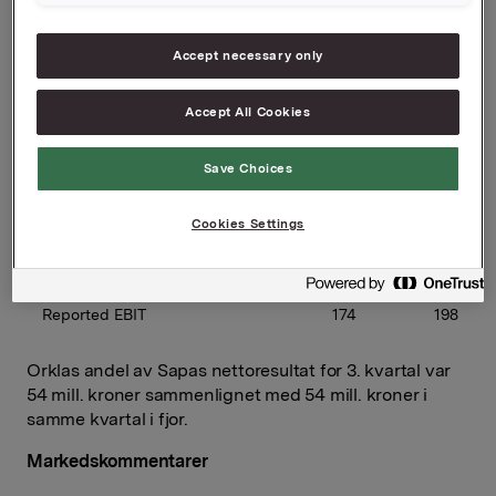
 NOK million 
  Q3 2015 
  Q3 2014 
Accept necessary only
 Sales volume (1000 tonnes)
 341
 350
Accept All Cookies
 Revenues
 13 907
 11 603
Save Choices
 Underlying EBITDA
 734
 492
Cookies Settings
 Underlying EBIT
 404
 201
 Reported EBIT
 174
 198
Orklas andel av Sapas nettoresultat for 3. kvartal var
54 mill. kroner sammenlignet med 54 mill. kroner i
samme kvartal i fjor.
Markedskommentarer