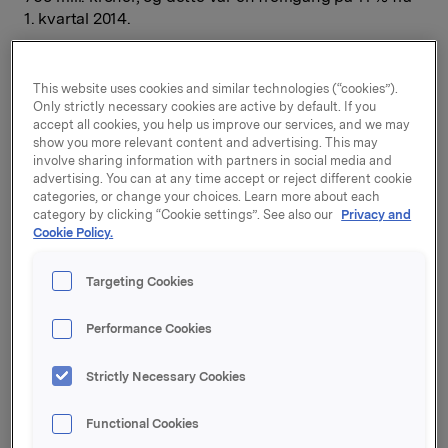
1. kvartal 2014.
Orklas driftsinntekter økte til 7.541 mill. kroner i 1.
kvartal, mot 7.013 mill. kroner i 1. kvartal 2014.
This website uses cookies and similar technologies (“cookies”).
Merkevarevirksomheten hadde organisk vekst på 4,3
Only strictly necessary cookies are active by default. If you
%. Det var salgsvekst i samtlige forretningsområder,
accept all cookies, you help us improve our services, and we may
også justert for positive påskeeffekter.
show you more relevant content and advertising. This may
involve sharing information with partners in social media and
advertising. You can at any time accept or reject different cookie
Salgsveksten i kvartalet var i hovedsak volumdrevet.
categories, or change your choices. Learn more about each
Det var flere store nylanseringer, deriblant AquaDerma
category by clicking “Cookie settings”. See also our
Privacy and
hudpleieserie fra Lilleborg, Big Cut chips fra Orkla
Cookie Policy.
Confectionery & Snacks og Pastella grønnsakspasta
fra Orkla Foods Danmark. Orkla økte sine
Targeting Cookies
reklameinvesteringer i kvartalet.
Svak utvikling i den norske og svenske kronen
Performance Cookies
medførte økte innkjøpskostnader for de norske og
svenske virksomhetene.
Strictly Necessary Cookies
- Jeg er tilfreds med kvartalet. Vi opplevde
Functional Cookies
volumdrevet vekst i merkevareområdet. Alle