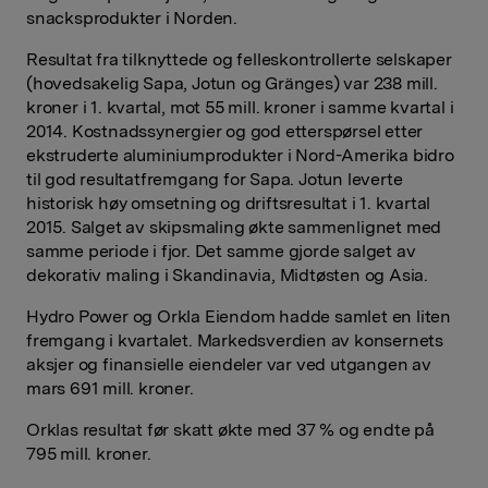
snacksprodukter i Norden.
Resultat fra tilknyttede og felleskontrollerte selskaper
(hovedsakelig Sapa, Jotun og Gränges) var 238 mill.
kroner i 1. kvartal, mot 55 mill. kroner i samme kvartal i
2014. Kostnadssynergier og god etterspørsel etter
ekstruderte aluminiumprodukter i Nord-Amerika bidro
til god resultatfremgang for Sapa. Jotun leverte
historisk høy omsetning og driftsresultat i 1. kvartal
2015. Salget av skipsmaling økte sammenlignet med
samme periode i fjor. Det samme gjorde salget av
dekorativ maling i Skandinavia, Midtøsten og Asia.
Hydro Power og Orkla Eiendom hadde samlet en liten
fremgang i kvartalet. Markedsverdien av konsernets
aksjer og finansielle eiendeler var ved utgangen av
mars 691 mill. kroner.
Orklas resultat før skatt økte med 37 % og endte på
795 mill. kroner.