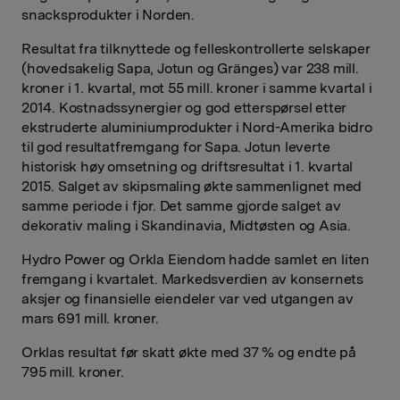
snacksprodukter i Norden.
Resultat fra tilknyttede og felleskontrollerte selskaper
(hovedsakelig Sapa, Jotun og Gränges) var 238 mill.
kroner i 1. kvartal, mot 55 mill. kroner i samme kvartal i
2014. Kostnadssynergier og god etterspørsel etter
ekstruderte aluminiumprodukter i Nord-Amerika bidro
til god resultatfremgang for Sapa. Jotun leverte
historisk høy omsetning og driftsresultat i 1. kvartal
2015. Salget av skipsmaling økte sammenlignet med
samme periode i fjor. Det samme gjorde salget av
dekorativ maling i Skandinavia, Midtøsten og Asia.
Hydro Power og Orkla Eiendom hadde samlet en liten
fremgang i kvartalet. Markedsverdien av konsernets
aksjer og finansielle eiendeler var ved utgangen av
mars 691 mill. kroner.
Orklas resultat før skatt økte med 37 % og endte på
795 mill. kroner.