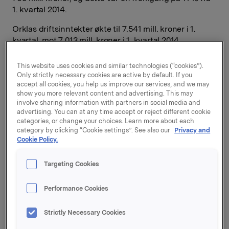
1. kvartal 2014.
Orklas driftsinntekter økte til 7.541 mill. kroner i 1.
kvartal, mot 7.013 mill. kroner i 1. kvartal 2014.
Merkevarevirksomheten hadde organisk vekst på 4,3
%. Det var salgsvekst i samtlige forretningsområder,
This website uses cookies and similar technologies (“cookies”).
også justert for positive påskeeffekter.
Only strictly necessary cookies are active by default. If you
accept all cookies, you help us improve our services, and we may
Salgsveksten i kvartalet var i hovedsak volumdrevet.
show you more relevant content and advertising. This may
involve sharing information with partners in social media and
Det var flere store nylanseringer, deriblant AquaDerma
advertising. You can at any time accept or reject different cookie
hudpleieserie fra Lilleborg, Big Cut chips fra Orkla
categories, or change your choices. Learn more about each
Confectionery & Snacks og Pastella grønnsakspasta
category by clicking “Cookie settings”. See also our
Privacy and
fra Orkla Foods Danmark. Orkla økte sine
Cookie Policy.
reklameinvesteringer i kvartalet.
Targeting Cookies
Svak utvikling i den norske og svenske kronen
medførte økte innkjøpskostnader for de norske og
Performance Cookies
svenske virksomhetene.
- Jeg er tilfreds med kvartalet. Vi opplevde
Strictly Necessary Cookies
volumdrevet vekst i merkevareområdet. Alle