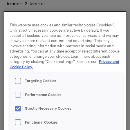
kroner i 2. kvartal.
Merkevarevirksomheten hadde organisk
omsetningsvekst på 3,8 %. Alle de fire
This website uses cookies and similar technologies (“cookies”).
forretningsområdene rapporterte fremgang i
Only strictly necessary cookies are active by default. If you
kvartalet, både i driftsinntekter og driftsresultat.
accept all cookies, you help us improve our services, and we may
show you more relevant content and advertising. This may
involve sharing information with partners in social media and
- For niende kvartal på rad har vi organisk
advertising. You can at any time accept or reject different cookie
omsetningsvekst innenfor merkevarevirksomheten.
categories, or change your choices. Learn more about each
Orkla hadde betydelig fremgang i driftsresultat som
category by clicking “Cookie settings”. See also our
Privacy and
Cookie Policy.
følge av økt salg og interne forbedringsprosjekter. I
tillegg pågår det krevende integreringsarbeid etter
flere oppkjøp. Jeg er også meget tilfreds med
Targeting Cookies
utviklingen i aluminiumselskapet Sapa,
sier Orklas
konsernsjef Peter A. Ruzicka.
Performance Cookies
Resultat fra tilknyttede og felleskontrollerte
Strictly Necessary Cookies
selskaper var 442 mill. kroner i 2. kvartal. Orklas
andel av Sapas resultat etter skatt utgjorde 319 mill.
Functional Cookies
kroner i kvartalet, mot 7 mill. kroner i samme periode i