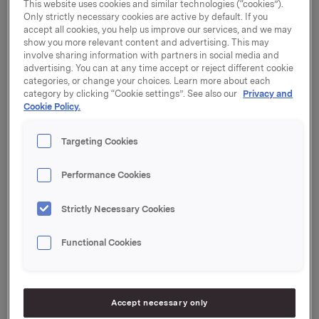
This website uses cookies and similar technologies (“cookies”).
14. april 2016 kl. 15.00.
Only strictly necessary cookies are active by default. If you
accept all cookies, you help us improve our services, and we may
Frist for påmelding er 11. april 2016 kl. 15.00 (norsk tid).
show you more relevant content and advertising. This may
involve sharing information with partners in social media and
Innkalling til generalforsamlingen, inklusive vedlegg,
advertising. You can at any time accept or reject different cookie
følger vedlagt.
categories, or change your choices. Learn more about each
category by clicking “Cookie settings”. See also our
Privacy and
Trykt utgave av innkallingen er postlagt til alle
Cookie Policy.
aksjonærer med kjent bostedsadresse. Ønskes en
trykt utgave av vedlegg til innkallingen, kan denne
Targeting Cookies
bestilles på Orklas nettsider.
Innkalling og andre saksdokumenter samt nærmere
Performance Cookies
opplysninger om aksjeeiers rettigheter er tilgjengelige
på www.orkla.no.
Strictly Necessary Cookies
Generalforsamlingen holdes på norsk med
Functional Cookies
simultantolking til engelsk, og kan sees direkte via
webcast på www.orkla.no.
Det vil åpnes for registrering kl. 13.30 på dagen for
Accept necessary only
generalforsamling i Ingeniørenes Hus, hvoretter det