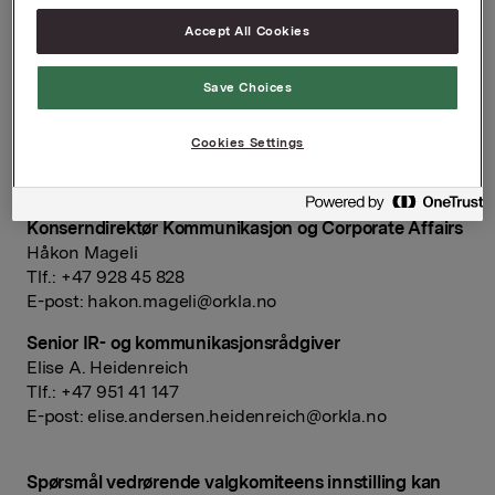
blir en enkel servering.
Accept All Cookies
Orkla ASA
Save Choices
Oslo, 23. mars 2016
Cookies Settings
Ref.:
Konserndirektør Kommunikasjon og Corporate Affairs
Håkon Mageli
Tlf.: +47 928 45 828
E-post:
hakon.mageli@orkla.no
Senior IR- og kommunikasjonsrådgiver
Elise A. Heidenreich
Tlf.: +47 951 41 147
E-post:
elise.andersen.heidenreich@orkla.no
Spørsmål vedrørende valgkomiteens innstilling kan