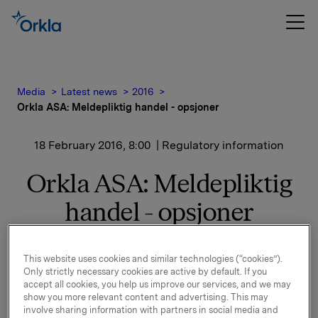
Media
Latest news
2016
Orkla ASA: Meldepliktig handel - opsjoner
18 February 2016, 8:00
| Regulatory information
Orkla ASA: Meldepliktig
handel - opsjoner
Orkla innløste 17. februar, under sitt tidligere
This website uses cookies and similar technologies (“cookies”).
opsjonsprogram for ledere, 70.000 opsjoner i Orkla-
Only strictly necessary cookies are active by default. If you
accept all cookies, you help us improve our services, and we may
aksjer. 20.000 opsjoner ble innløst til innløsningskurs
show you more relevant content and advertising. This may
42,53 kroner pr. aksje, og 50.000 opsjoner ble innløst til
involve sharing information with partners in social media and