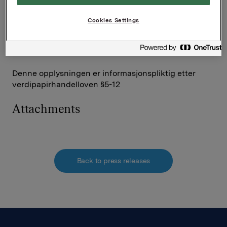
Investor Relations
Cookies Settings
Elise Heidenreich
Tlf.: 951 41 147
Denne opplysningen er informasjonspliktig etter
verdipapirhandelloven §5-12
Attachments
Back to press releases