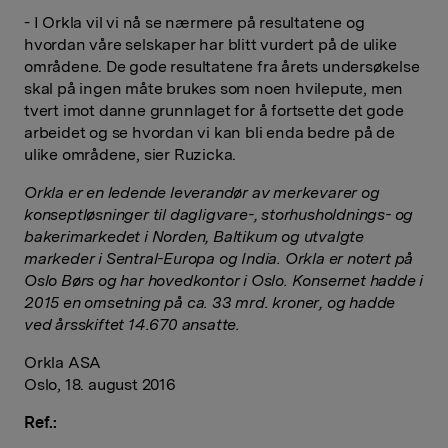
- I Orkla vil vi nå se nærmere på resultatene og
hvordan våre selskaper har blitt vurdert på de ulike
områdene. De gode resultatene fra årets undersøkelse
skal på ingen måte brukes som noen hvilepute, men
tvert imot danne grunnlaget for å fortsette det gode
arbeidet og se hvordan vi kan bli enda bedre på de
ulike områdene, sier Ruzicka.
Orkla er en ledende leverandør av merkevarer og
konseptløsninger til dagligvare-, storhusholdnings- og
bakerimarkedet i Norden, Baltikum og utvalgte
markeder i Sentral-Europa og India. Orkla er notert på
Oslo Børs og har hovedkontor i Oslo. Konsernet hadde i
2015 en omsetning på ca. 33 mrd. kroner, og hadde
ved årsskiftet 14.670 ansatte.
Orkla ASA
Oslo, 18. august 2016
Ref.: