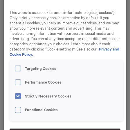
Gallup.
This website uses cookies and similar technologies (“cookies”).
Orkla Home & Personal Care inntar førsteplassen på
Only strictly necessary cookies are active by default. If you
ReMarks bransjeindeks på tvers av
accept all cookies, you help us improve our services, and we may
show you more relevant content and advertising. This may
dagligvarekjedene. På andreplass følger Orkla-
involve sharing information with partners in social media and
selskapet Pierre Robert Group, mens Orkla Foods
advertising. You can at any time accept or reject different cookie
Norge deler tredjeplassen med to andre selskaper.
categories, or change your choices. Learn more about each
category by clicking “Cookie settings”. See also our
Privacy and
På en sjetteplass finner vi Orkla Confectionery &
Cookie Policy.
Snacks Norge. I tillegg befinner Orkla Health seg på
øvre halvdel av listen, med en 20. plass.
Targeting Cookies
- Resultatene av årets ReMark-undersøkelse er svært
Performance Cookies
gledelig lesning for oss i Orkla. Undersøkelsen gir oss
en verdifull tilbakemelding på hvordan våre viktigste
kunder i handelen bedømmer oss sammenlignet med
Strictly Necessary Cookies
våre konkurrenter, sier konsernsjef Peter A. Ruzicka i
Orkla.
Functional Cookies
ReMark-undersøkelsen fra TNS Gallup gjennomføres
hvert år og er Norges ledende verktøy for måling av