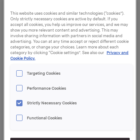
This website uses cookies and similar technologies (“cookies”).
· Økte marginer
Only strictly necessary cookies are active by default. If you
· Forbedret kostnadsposisjon
accept all cookies, you help us improve our services, and we may
show you more relevant content and advertising. This may
· Fortsatt økning i underliggende EBIT
involve sharing information with partners in social media and
advertising. You can at any time accept or reject different cookie
Underliggende EBIT for Sapa økte sammenlignet med
categories, or change your choices. Learn more about each
samme kvartal året før og ble drevet av høyere
category by clicking “Cookie settings”. See also our
Privacy and
marginer og kontinuerlige forbedringer.
Cookie Policy.
Forbedringene ble delvis motvirket av noe lavere
salgsvolumer, hovedsakelig i USA.
Targeting Cookies
Sammenlignet med samme periode i fjor, økte
Performance Cookies
markedsetterspørselen med 0,7 % i Nord-Amerika og
2,1 % i Europa. I Nord-Amerika bidro økt aktivitet innen
bygg- og anleggsmarkedet og økende etterspørsel i
Strictly Necessary Cookies
bilindustrien positivt, mens transportindustrien
opplevde lavere etterspørsel. I Europa var det en
Functional Cookies
positiv utvikling fra bil- og transportindustrien og et
mer sammensatt bilde innen bygg- og
anleggsmarkedet.