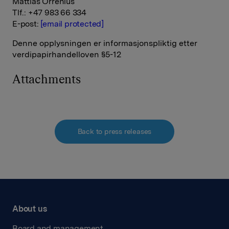
Mattias Orrenius
Tlf.: +47 983 66 334
E-post:
[email protected]
Denne opplysningen er informasjonspliktig etter
verdipapirhandelloven §5-12
Attachments
Back to press releases
About us
Board and management