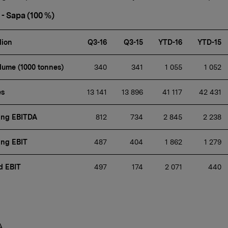
 - Sapa (100 %)
lion
Q3-16
Q3-15
YTD-16
YTD-15
lume (1000 tonnes)
 340
 341
 1 055
 1 052
es
 13 141
 13 896
 41 117
 42 431
ing EBITDA
 812
 734
 2 845
 2 238
ing EBIT
 487
 404
 1 862
 1 279
d EBIT
 497
 174
 2 071
 440
A