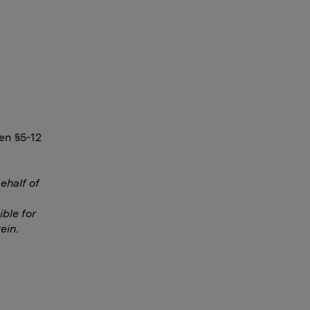
en §5-12
ehalf of
ble for
ein.