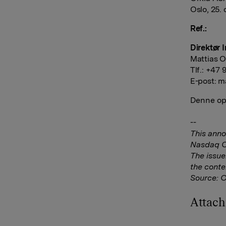
Oslo, 25.
Ref.:
Direktør 
Mattias O
Tlf.: +47
E-post:
ma
Denne opp
--
This anno
Nasdaq Co
The issue
the conte
Source: 
Attac