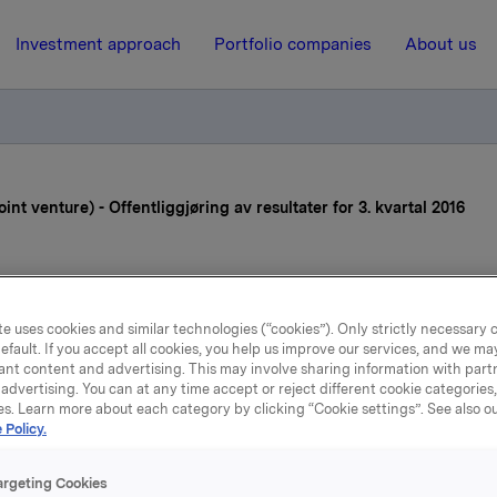
Investment approach
Portfolio companies
About us
int venture) - Offentliggjøring av resultater for 3. kvartal 2016
25 October 2016, 7:00
la ASA: Sapa (joint ventur
e uses cookies and similar technologies (“cookies”). Only strictly necessary 
efault. If you accept all cookies, you help us improve our services, and we m
ant content and advertising. This may involve sharing information with partn
entliggjøring av resultater
advertising. You can at any time accept or reject different cookie categories
es. Learn more about each category by clicking “Cookie settings”. See also o
3. kvartal 2016
 Policy.
argeting Cookies