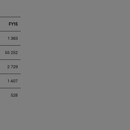
FY15
 1 363
 55 252
 2 729
 1 407
 528