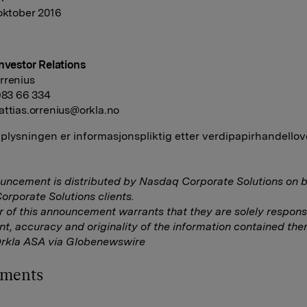
 oktober 2016
Investor Relations
rrenius
 983 66 334
ttias.orrenius@orkla.no
lysningen er informasjonspliktig etter verdipapirhandellov
uncement is distributed by Nasdaq Corporate Solutions on b
rporate Solutions clients.
r of this announcement warrants that they are solely responsi
nt, accuracy and originality of the information contained ther
Orkla ASA via Globenewswire
hments