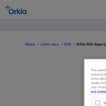
Media
Latest news
2016
Orkla ASA: Sapa (jo
Ork
This websit
active by d
more relev
Off
media and 
your choic
and Cookie
T