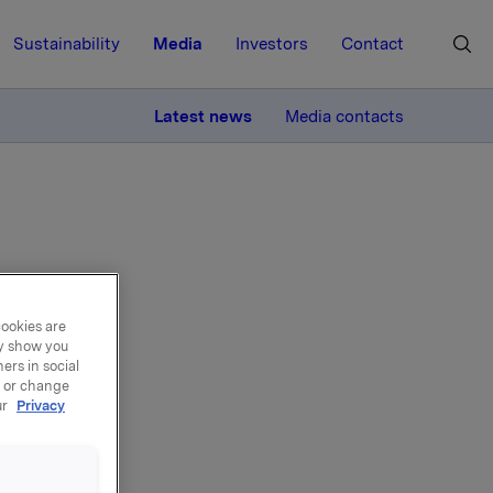
Sustainability
Media
Investors
Contact
MORE
Latest news
Media contacts
e) -
cookies are
ay show you
ers in social
 for
, or change
ur
Privacy