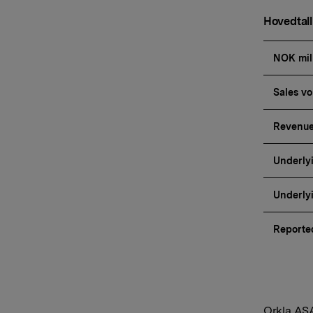
Hovedtall
NOK mil
Sales vo
Revenu
Underly
Underly
Reporte
Orkla AS