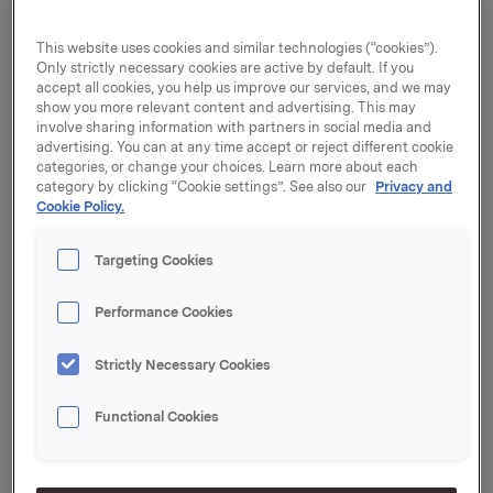
resultater i Sapa og Jotun.
Driftsresultatet for Orklas merkevarevirksomhet ble
This website uses cookies and similar technologies (“cookies”).
860 mill. kroner i kvartalet. Dette var en fremgang på
Only strictly necessary cookies are active by default. If you
accept all cookies, you help us improve our services, and we may
12 %. Justert for valutaomregningseffekter var
show you more relevant content and advertising. This may
fremgangen på 7 %.
involve sharing information with partners in social media and
advertising. You can at any time accept or reject different cookie
Orklas driftsinntekter økte med 14 %, til 8.610 mill.
categories, or change your choices. Learn more about each
kroner. Merkevarevirksomheten hadde organisk
category by clicking “Cookie settings”. See also our
Privacy and
omsetningsvekst på 1,8 %. Veksten var drevet av
Cookie Policy.
Orkla Foods og Orkla Confectionery & Snacks.
Targeting Cookies
- For åttende kvartal på rad har vi klart å oppnå
organisk omsetningsvekst i markeder preget av sterk
Performance Cookies
internasjonal konkurranse. Det har vært flere
vellykkede nylanseringer, og vi ser også effekten av
Strictly Necessary Cookies
mange interne forbedringsprosjekter. I kvartalet var
det flere viktige oppkjøp som vil styrke vår virksomhet
fremover,
sier Orklas konsernsjef Peter A. Ruzicka.
Functional Cookies
Orkla Foods blir en av de største matleverandørene i
Tsjekkia, Slovakia og Romania, som følge av oppkjøpet