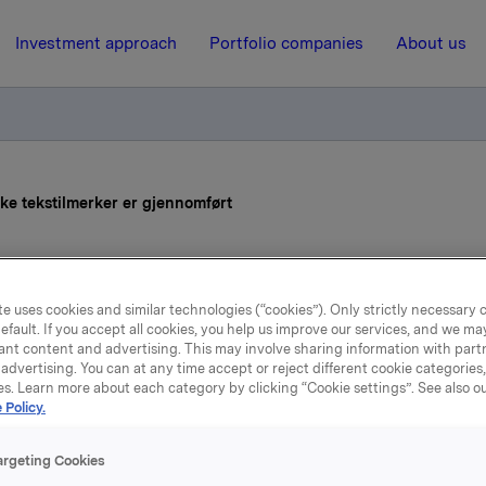
Investment approach
Portfolio companies
About us
ske tekstilmerker er gjennomført
29 April 2016, 14:00
e uses cookies and similar technologies (“cookies”). Only strictly necessary 
Orklas kjøp av finske
efault. If you accept all cookies, you help us improve our services, and we m
ant content and advertising. This may involve sharing information with partn
ekstilmerker er gjennomfø
advertising. You can at any time accept or reject different cookie categories
es. Learn more about each category by clicking “Cookie settings”. See also o
 Policy.
argeting Cookies
m kjøp av fire velkjente merker innen sokker, strømpebukser 