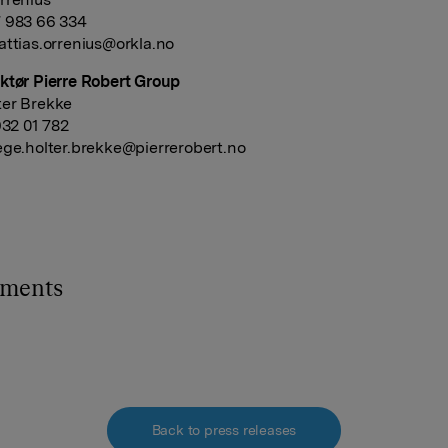
 983 66 334
ttias.orrenius@orkla.no
ktør Pierre Robert Group
ter Brekke
932 01 782
ge.holter.brekke@pierrerobert.no
hments
Back to press releases