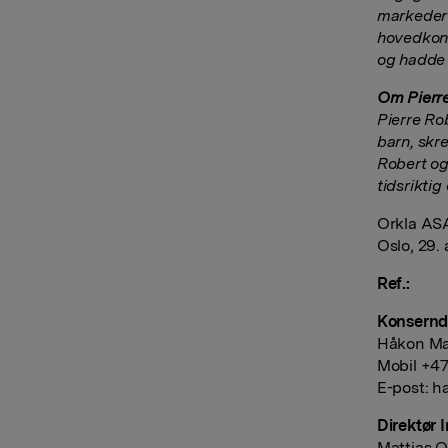
markeder 
hovedkont
og hadde 
Om Pierr
Pierre Ro
barn, skr
Robert og
tidsriktig
Orkla AS
Oslo, 29. 
Ref.:
Konserndi
Håkon Ma
Mobil +47
E-post:
h
Direktør 
Mattias O