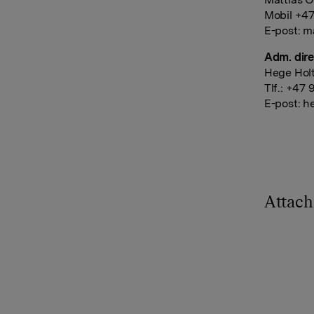
Mobil +47
E-post:
ma
Adm. dire
Hege Hol
Tlf.: +47 
E-post:
he
Attac