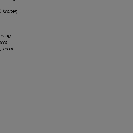
 kroner,
enn og
erre
g ha et