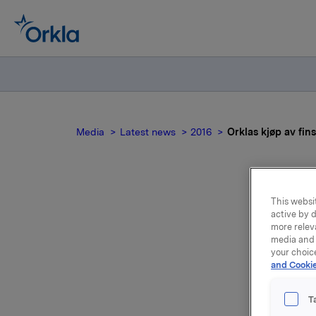
Media
Latest news
2016
Orklas kjøp av fin
This websit
active by d
more relev
t
media and 
your choic
and Cookie
T
Avtalen o