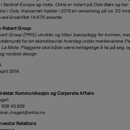
i Sentral-Europa og India. Orkla er notert på Oslo Børs og har
or i Oslo. Konsernet hadde i 2015 en omsetning på ca. 33 mrd.
ved årsskiftet 14.670 ansatte.
e Robert Group
bert Group (PRG) utvikler og tilbyr basisplagg for kvinner, m
eddersydd for en skandinavisk hverdag under merkevarene Pi
 La Mote. Plaggene skal både være behagelige å ha på seg, o
 og nordisk design.
A
april 2016
rektør Kommunikasjon og Corporate Affairs
geli
 928 45 828
akon.mageli@orkla.no
Investor Relations
rrenius