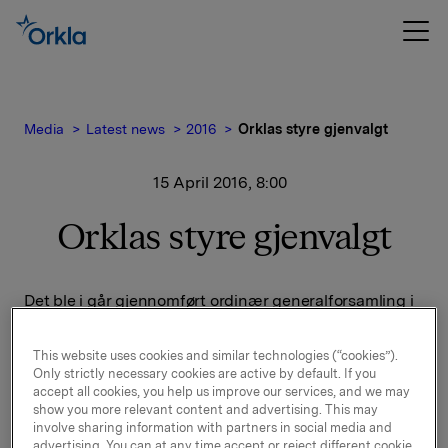
Media
Latest news
2016
Orklas styre gjenvalgt
15 April 2016, 8:00
Orklas styre gjenvalgt
Det ble i går gjennomført ordinær generalforsamling i
Orkla ASA. Alle de aksjonærvalgte styremedlemmene
var på valg.
This website uses cookies and similar technologies (“cookies”).
Only strictly necessary cookies are active by default. If you
Følgende styremedlemmer ble gjenvalgt for ett år:
accept all cookies, you help us improve our services, and we may
show you more relevant content and advertising. This may
involve sharing information with partners in social media and
Stein Erik Hagen, Grace Reksten Skaugen, Ingrid
advertising. You can at any time accept or reject different cookie