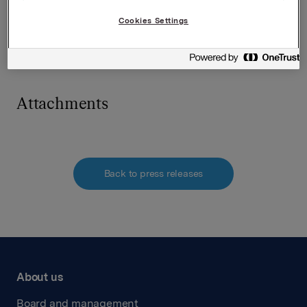
Direktør Investor Relations
Cookies Settings
Mattias Orrenius
Tlf.: +47 983 66 334
E-post:
mattias.orrenius@orkla.no
Attachments
Back to press releases
About us
Board and management