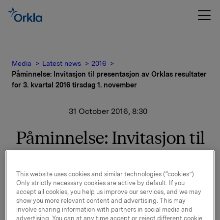
Media
Latest news
2016
Påminnelse: Invitasjon til presentasjon av Orklas resultater
for 3. kvartal 2016 tirsdag 1. november
31 October 2016, 8:30
Påminnelse: Invitasjon til
presentasjon av Orklas
resultater for 3. kvartal
This website uses cookies and similar technologies (“cookies”).
Only strictly necessary cookies are active by default. If you
2016 tirsdag 1. november
accept all cookies, you help us improve our services, and we may
show you more relevant content and advertising. This may
involve sharing information with partners in social media and
advertising. You can at any time accept or reject different cookie