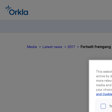
Media
Latest news
2017
Fortsatt fremgang 
This websit
F
active by d
more relev
media and 
your choic
and Cookie
Orklas dri
kvartal 2
T
Orklas dri