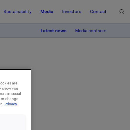
Sustainability
Media
Investors
Contact
MORE
Latest news
Media contacts
cookies are
la
ay show you
ers in social
, or change
ur
Privacy
ner i 3.
tatet.