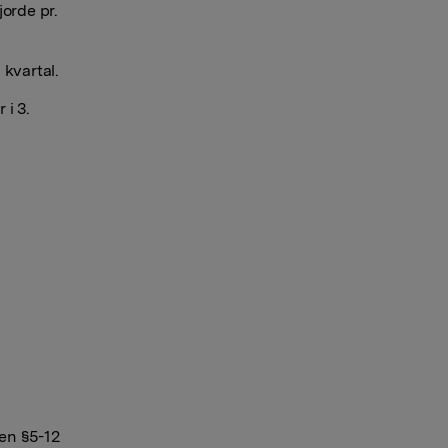
jorde pr.
 kvartal.
 i 3.
en §5-12