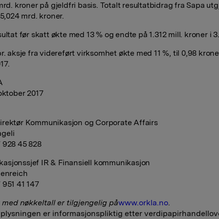
mrd. kroner på gjeldfri basis. Totalt resultatbidrag fra Sapa utg
 5,024 mrd. kroner.
ultat før skatt økte med 13 % og endte på 1.312 mill. kroner i 3.
r. aksje fra videreført virksomhet økte med 11 %, til 0,98 kroner
17.
A
 oktober 2017
rektør Kommunikasjon og Corporate Affairs
geli
 928 45 828
sjonssjef IR & Finansiell kommunikasjon
denreich
 951 41 147
 med nøkkeltall er tilgjengelig på
www.orkla.no
.
lysningen er informasjonspliktig etter verdipapirhandellov