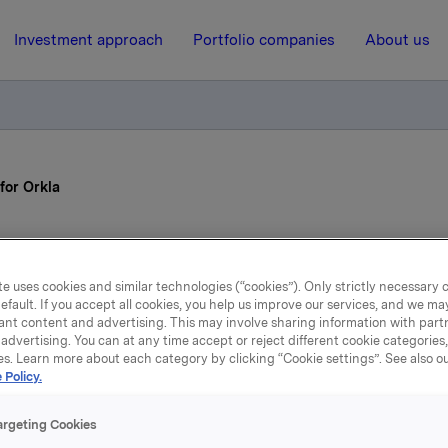
Investment approach
Portfolio companies
About us
for Orkla
25 October 2017, 6:59
e uses cookies and similar technologies (“cookies”). Only strictly necessary 
ortsatt fremgang for Ork
efault. If you accept all cookies, you help us improve our services, and we m
ant content and advertising. This may involve sharing information with partn
advertising. You can at any time accept or reject different cookie categories
es. Learn more about each category by clicking “Cookie settings”. See also o
 Policy.
ftsresultat (EBIT adj.) økte med 8 % og endte på 1.267 mill. kro
017. Merkevarevirksomheten hadde 5 % fremgang i driftsresul
argeting Cookies
ftsinntekter økte med 5 %, til 9.858 mill. kroner.