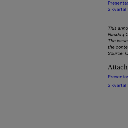
Presentas
3 kvartal
--
This anno
Nasdaq Co
The issue
the conte
Source: 
Attac
Presentas
3 kvartal