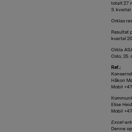
totalt 27 
3. kvartal
Orklas res
Resultat p
kvartal 20
Orkla AS
Oslo, 25.
Ref.:
Konserndi
Håkon Ma
Mobil +47
Kommunika
Elise Hei
Mobil +47
Excel-ark
Denne opp