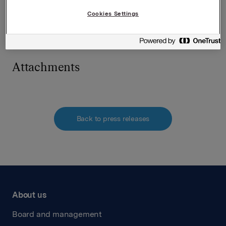
E-post:
elise.andersen.heidenreich@orkla.no
Cookies Settings
Denne opplysningen er informasjonspliktig etter
verdipapirhandelloven §5-12
Attachments
Back to press releases
About us
Board and management