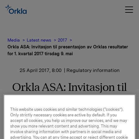
Media
Latest news
2017
Orkla ASA: Invitasjon til presentasjon av Orklas resultater
for 1. kvartal 2017 tirsdag 9. mai
25 April 2017, 8:00
| Regulatory information
Orkla ASA: Invitasjon til
presentasjon av Orklas
resultater for 1. kvartal
This website uses cookies and similar technologies (“cookies”).
Only strictly necessary cookies are active by default. If you
2017 tirsdag 9. mai
accept all cookies, you help us improve our services, and we may
show you more relevant content and advertising. This may
involve sharing information with partners in social media and
advertising. You can at any time accept or reject different cookie