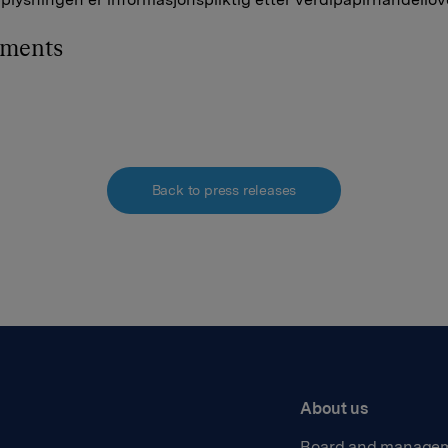
hments
Back to press releases
About us
Board and manage