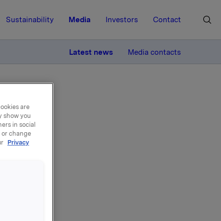
Sustainability
Media
Investors
Contact
MORE
Latest news
Media contacts
cookies are
ay show you
ers in social
, or change
ur
Privacy
el -
e, 50.000