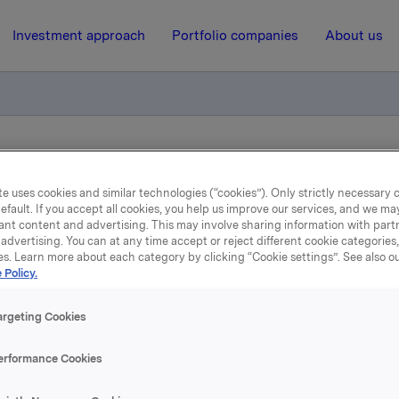
Investment approach
Portfolio companies
About us
iktig handel - opsjoner
e uses cookies and similar technologies (“cookies”). Only strictly necessary 
efault. If you accept all cookies, you help us improve our services, and we m
ant content and advertising. This may involve sharing information with partn
23 February 2017, 8:00
| Regulatory information
advertising. You can at any time accept or reject different cookie categories
es. Learn more about each category by clicking “Cookie settings”. See also o
la ASA: Meldepliktig hand
 Policy.
opsjoner
argeting Cookies
erformance Cookies
øste 22. februar, under sitt tidligere opsjonsprogram for leder