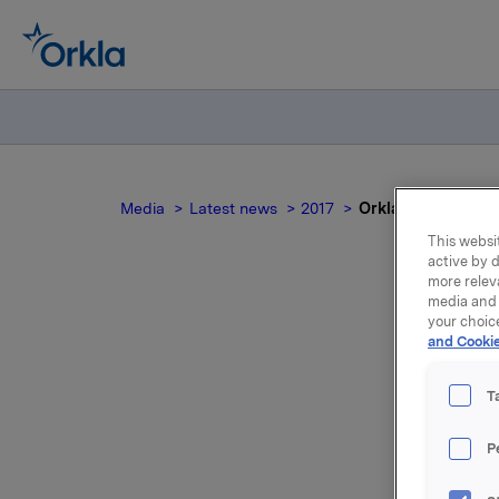
Media
Latest news
2017
Orkla ASA: Meldepl
This websit
active by d
more relev
media and 
your choic
Ork
and Cookie
T
P
Orkla innl