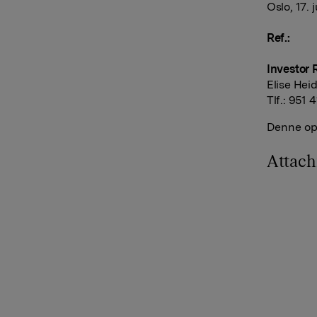
Oslo, 17. j
Ref.:
Investor 
Elise Hei
Tlf.: 951 
Denne opp
Attac