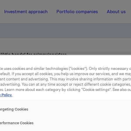
Investment approach
Portfolio companies
About us
liktig handel for primærinnsidere
e uses cookies and similar technologies (“cookies”). Only strictly necessary 
efault. If you accept all cookies, you help us improve our services, and we m
17 July 2017, 8:00
| Regulatory information
ant content and advertising. This may involve sharing information with partn
advertising. You can at any time accept or reject different cookie categories
kla ASA: Meldepliktig han
es. Learn more about each category by clicking “Cookie settings”. See also o
 Policy.
for primærinnsidere
argeting Cookies
erformance Cookies
remgår av vedtak i generalforsamlingen i Orkla ASA («Orkla)