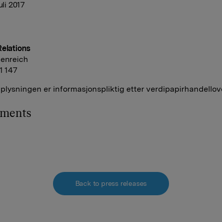
uli 2017
Relations
denreich
41 147
lysningen er informasjonspliktig etter verdipapirhandellov
hments
Back to press releases