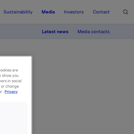
Sustainability
Media
Investors
Contact
MORE
Latest news
Media contacts
cookies are
ay show you
ers in social
, or change
del
ur
Privacy
 den 20.