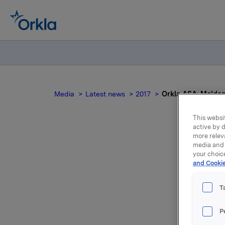
Media
Latest news
2017
Orkla ASA: Meldep
This websit
active by d
more relev
media and 
Or
your choic
and Cookie
T
P
Som det f