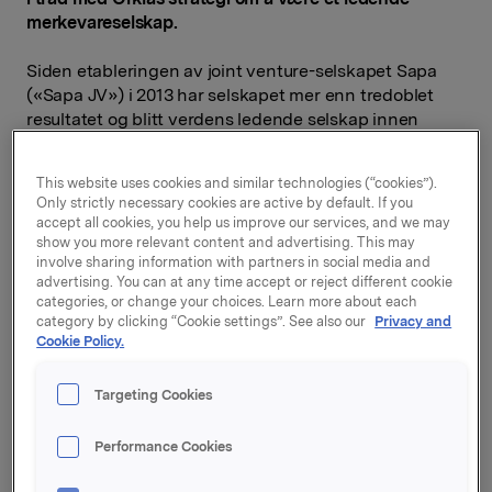
merkevareselskap.
Siden etableringen av joint venture-selskapet Sapa
(«Sapa JV») i 2013 har selskapet mer enn tredoblet
resultatet og blitt verdens ledende selskap innen
bearbeidede aluminiumsprofiler, med 53 mrd. kroner i
omsetning og 22.400 ansatte. Joint venture-avtalen
This website uses cookies and similar technologies (“cookies”).
som den gang ble inngått mellom Orkla og Hydro
Only strictly necessary cookies are active by default. If you
inneholdt bestemmelser om felles eierskap i minst tre
accept all cookies, you help us improve our services, and we may
år.
show you more relevant content and advertising. This may
involve sharing information with partners in social media and
advertising. You can at any time accept or reject different cookie
«Etter mer enn tre års vellykket samarbeid er det nå et
categories, or change your choices. Learn more about each
naturlig tidspunkt for Orkla å overlate eierskapet til
category by clicking “Cookie settings”. See also our
Privacy and
Hydro. Etableringen av Sapa JV har vært en
Cookie Policy.
suksesshistorie, og med Hydro som eier får Sapa en
god industriell plattform for videre utvikling. For Orkla
Targeting Cookies
er salget en naturlig konsekvens av vår strategi om å
bli et rendyrket merkevareselskap», sier konsernsjef
Performance Cookies
Peter A. Ruzicka.