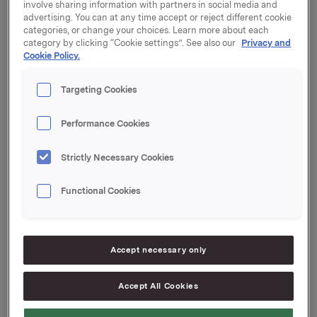
Følgende styremedlemmer ble gjenvalgt for ett år:
involve sharing information with partners in social media and
advertising. You can at any time accept or reject different cookie
categories, or change your choices. Learn more about each
Stein Erik Hagen, Grace Reksten Skaugen, Ingrid
category by clicking “Cookie settings”. See also our
Privacy and
Jonasson Blank, Lisbeth Valther, Nils Selte og Lars
Cookie Policy.
Dahlgren.
I tillegg ble Liselott Kilaas valgt som nytt
Targeting Cookies
aksjonærvalgt styremedlem.
Performance Cookies
Caroline Hagen Kjos ble gjenvalgt som personlig
varamedlem for de to styremedlemmene nominert av
Strictly Necessary Cookies
Canica: Stein Erik Hagen og Nils Selte.
Functional Cookies
Stein Erik Hagen ble valgt som styreleder for ett år, og
Grace Reksten Skaugen ble valgt som nestleder for ett
år.
Accept necessary only
Orkla ASA
Oslo, 20. april 2017
Accept All Cookies
Ref.: