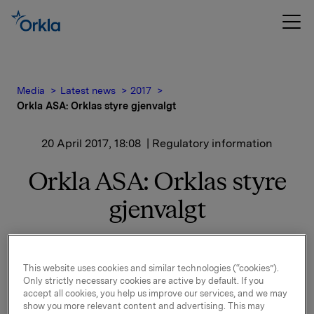
Media
Latest news
2017
Orkla ASA: Orklas styre gjenvalgt
20 April 2017, 18:08
| Regulatory information
Orkla ASA: Orklas styre
gjenvalgt
Det ble i dag gjennomført ordinær generalforsamling i
This website uses cookies and similar technologies (“cookies”).
Orkla ASA. Alle de aksjonærvalgte styremedlemmene
Only strictly necessary cookies are active by default. If you
var på valg.
accept all cookies, you help us improve our services, and we may
show you more relevant content and advertising. This may