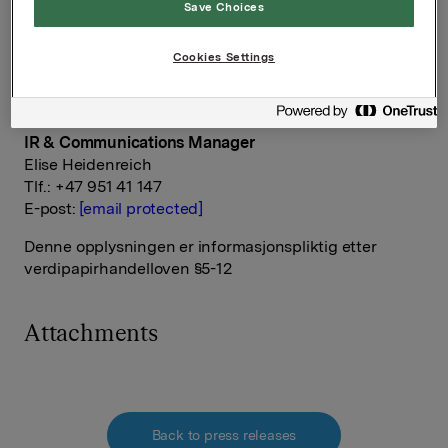
Save Choices
Konserndirektør Kommunikasjon og Corporate Affairs
Håkon Mageli
Cookies Settings
Tlf.: +47 928 45 828
E-post:
[email protected]
IR & Communications Manager
Elise Heidenreich
Tlf.: +47 951 41 147
E-post:
[email protected]
Denne opplysningen er informasjonspliktig etter
verdipapirhandelloven §5-12
Attachments
Back to press releases