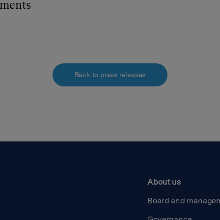
hments
Back to press releases
About us
Board and manage
Governance