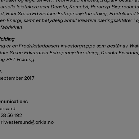
ustrielle leietakere som Denofa, Kemetyl, Perstorp Bioproducts
d, Roar Steen Edvardsen Entreprenørforretning, Fredrikstad 
en Energi, samt et betydelig antall kreative næringsaktører i 
fabrikken.
Holding
ng er en Fredrikstadbasert investorgruppe som består av Wal
Roar Steen Edvardsen Entreprenørforretning, Denofa Eiendom
og PFT Holding.
A
 september 2017
munications
tersund
928 56 192
ri.westersund@orkla.no