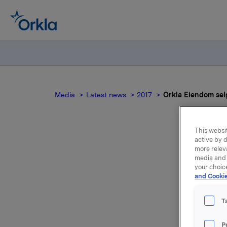
Media
Latest news
2017
Orkla Eiendom sel
This websit
active by d
more relev
Orkl
media and 
your choic
and Cookie
T
Orkla Eie
P