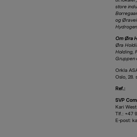
store ind
Borregaar
og Øravei
Hydrogen
Om Øra 
Øra Holdi
Holding, 
Gruppen 
Orkla AS
Oslo, 28.
Ref.:
SVP Com
Kari Wes
Tlf.: +47 
E-post:
ka