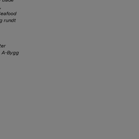
,
Seafood
og rundt
ter
, A-Bygg