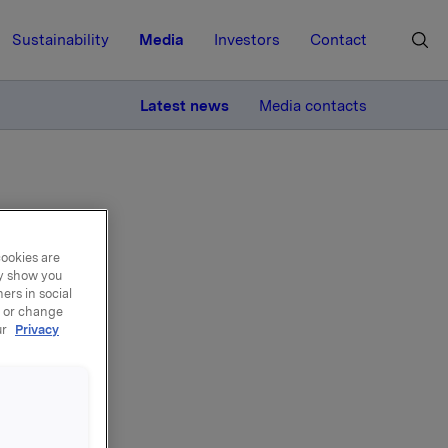
Sustainability
Media
Investors
Contact
MORE
Latest news
Media contacts
cookies are
ay show you
ers in social
stad
, or change
ur
Privacy