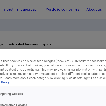
Investment approach
Portfolio companies
About us
ger Fredrikstad Innovasjonspark
28 September 2017, 13:26
e uses cookies and similar technologies (“cookies”). Only strictly necessary 
efault. If you accept all cookies, you help us improve our services, and we m
ant content and advertising. This may involve sharing information with partn
a Eiendom selger Fredrik
advertising. You can at any time accept or reject different cookie categories
es. Learn more about each category by clicking “Cookie settings”. See also o
Innovasjonspark
 Policy.
argeting Cookies
ndom AS har inngått en avtale om å selge 100 % av aksjene i
erformance Cookies