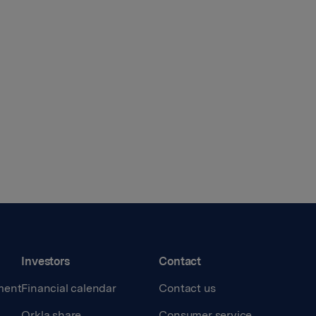
Investors
Contact
ment
Financial calendar
Contact us
Orkla share
Consumer service