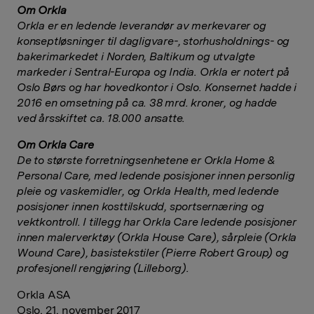
Om Orkla
Orkla er en ledende leverandør av merkevarer og
konseptløsninger til dagligvare-, storhusholdnings- og
bakerimarkedet i Norden, Baltikum og utvalgte
markeder i Sentral-Europa og India. Orkla er notert på
Oslo Børs og har hovedkontor i Oslo. Konsernet hadde i
2016 en omsetning på ca. 38 mrd. kroner, og hadde
ved årsskiftet ca. 18.000 ansatte.
Om Orkla Care
De to største forretningsenhetene er Orkla Home &
Personal Care, med ledende posisjoner innen personlig
pleie og vaskemidler, og Orkla Health, med ledende
posisjoner innen kosttilskudd, sportsernæring og
vektkontroll. I tillegg har Orkla Care ledende posisjoner
innen malerverktøy (Orkla House Care), sårpleie (Orkla
Wound Care), basistekstiler (Pierre Robert Group) og
profesjonell rengjøring (Lilleborg).
Orkla ASA
Oslo, 21. november 2017