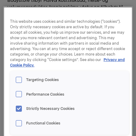
Bodystore tilbyr HSNG kosttilskudd, helse- og
velværeprodukter, treningsklær, utstyr og tilbehør til
en bred kundebase i Norden. Porteføljen omfatter
både salg av egne merkevarer og produkter
This website uses cookies and similar technologies (“cookies”).
forhandlet på vegne av tredjepart. Nettstedene som
Only strictly necessary cookies are active by default. If you
accept all cookies, you help us improve our services, and we may
overdras har 24 millioner besøk årlig.
show you more relevant content and advertising. This may
involve sharing information with partners in social media and
- Orkla har som mål å styrke seg innen digital
advertising. You can at any time accept or reject different cookie
markedsføring og salg, og får med dette nærhet til et
categories, or change your choices. Learn more about each
stort antall engasjerte forbrukere. Helse er et
category by clicking “Cookie settings”. See also our
Privacy and
satsningsområde for oss, og vi ser gode muligheter for
Cookie Policy.
samarbeid med vår eksisterende virksomhet, blant
annet i form av økt distribusjon i tradisjonelle
Targeting Cookies
salgskanaler og ikke minst økt forbrukerinnsikt, sier
konserndirektør og leder for Orkla Care, Stig Ebert
Performance Cookies
Nilssen.
Strictly Necessary Cookies
Gymgrossisten retter seg først og fremst mot
idrettsutøvere og aktive sportsentusiaster. Bodystore
er en helhetlig butikk for helsebevisste forbrukere, og
Functional Cookies
henvender seg til alle kundegrupper med interesse for