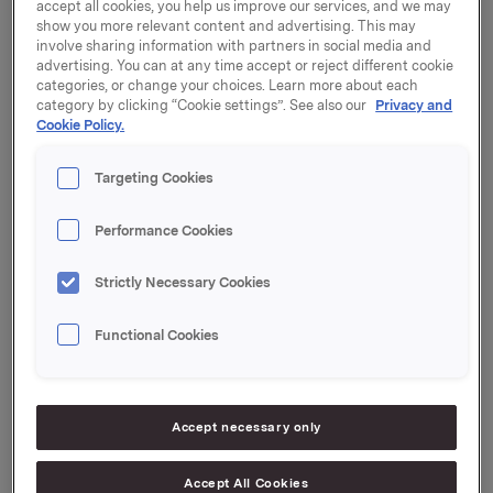
accept all cookies, you help us improve our services, and we may
Avtalen omfatter 100% overdragelse av K-Salat, som
show you more relevant content and advertising. This may
omfatter påleggssalater, majones, remulade,
involve sharing information with partners in social media and
advertising. You can at any time accept or reject different cookie
dressinger og potetsalat i Danmark. Avtalen inkluderer
categories, or change your choices. Learn more about each
overtakelse av en fabrikk med ca. 100 medarbeidere i
category by clicking “Cookie settings”. See also our
Privacy and
Havnsø på Vestsjælland.
Cookie Policy.
- Vi er glad for å kunne overdra K-Salat til Stryhns,
Targeting Cookies
som har sterk kompetanse til å videreutvikle
virksomheten. Orkla Foods Danmark vil fremover
konsentrere kjernesortimentet om de velkjente
Performance Cookies
merkevarene Beauvais, Den Gamle Fabrik, Glyngøre,
Bähncke, FUN, Grønnegården og Risifrutti, sier Tino
Strictly Necessary Cookies
Bendix, adm. direktør i Orkla Foods Danmark A/S.
Functional Cookies
K-Salat ble grunnlagt i 1937 under navnet
Københavns Salatfabrik. Virksomheten flyttet senere
til Havnsø, og navnet ble endret til K-Salat.
Accept necessary only
Transaksjonen forventes å bli gjennomført primo
desember 2017, med regnskapsmessig virkning fra 1.
desember 2017.
Accept All Cookies