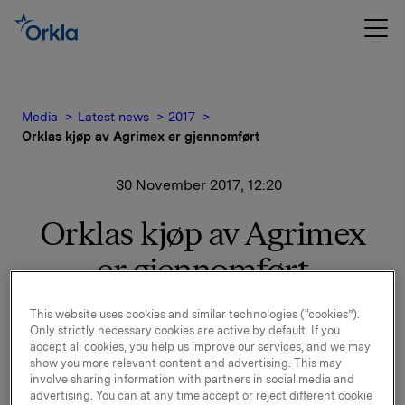
Media
Latest news
2017
Orklas kjøp av Agrimex er gjennomført
30 November 2017, 12:20
Orklas kjøp av Agrimex
er gjennomført
This website uses cookies and similar technologies (“cookies”).
I pressemelding 20. november 2017 ble det informert
Only strictly necessary cookies are active by default. If you
om at Orkla har inngått avtale om kjøp av Agrimex, en
accept all cookies, you help us improve our services, and we may
show you more relevant content and advertising. This may
ledende produsent av frosne grønnsaker i Tsjekkia.
involve sharing information with partners in social media and
Kjøpet er i dag gjennomført.
advertising. You can at any time accept or reject different cookie