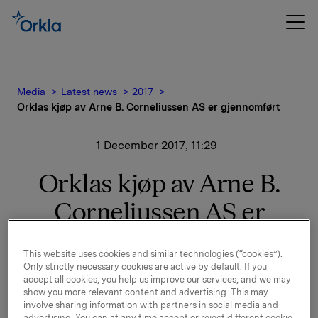
Media
Latest news
2017
Orklas kjøp av Arne B. Corneliussen AS er gjennomført
1 December 2017, 11:29
Orklas kjøp av Arne B.
Corneliussen AS er
gjennomført
This website uses cookies and similar technologies (“cookies”).
Only strictly necessary cookies are active by default. If you
accept all cookies, you help us improve our services, and we may
I pressemelding 25. oktober 2017 ble det informert om
show you more relevant content and advertising. This may
at Orkla har inngått avtale om kjøp av Arne B.
involve sharing information with partners in social media and
Corneliussen AS, en ledende produsent og leverandør
advertising. You can at any time accept or reject different cookie