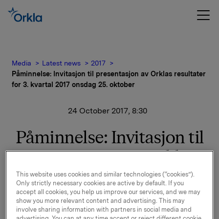
Media
Latest news
2017
Påminnelse: Invitasjon til presentasjon av Orklas resultater
for 3. kvartal 2017 onsdag 25. oktober
24 October 2017, 8:30
Påminnelse: Invitasjon til
presentasjon av Orklas
resultater for 3. kvartal
This website uses cookies and similar technologies (“cookies”).
Only strictly necessary cookies are active by default. If you
2017 onsdag 25. oktober
accept all cookies, you help us improve our services, and we may
show you more relevant content and advertising. This may
involve sharing information with partners in social media and
advertising. You can at any time accept or reject different cookie