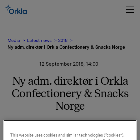
Media
Latest news
2018
Ny adm. direktør i Orkla Confectionery & Snacks Norge
12 September 2018, 14:00
Ny adm. direktør i Orkla
Confectionery & Snacks
Norge
Ingvill T. Berg (41) er utnevnt til ny adm. direktør i
Orkla Confectionery & Snacks Norge.
This website uses cookies and similar technologies (“cookies”).