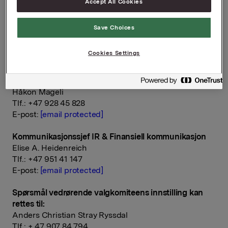
Accept All Cookies
blir en enkel servering.
Orkla ASA
Save Choices
Oslo, 22. mars 2018
Cookies Settings
Ref.:
Konserndirektør Kommunikasjon & Corporate Affairs
Håkon Mageli
Tlf.: +47 928 45 828
E-post:
[email protected]
Kommunikasjonssjef IR & Finansiell kommunikasjon
Elise A. Heidenreich
Tlf.: +47 951 41 147
E-post:
[email protected]
Spørsmål vedrørende valgkomiteens innstilling kan
rettes til:
Anders Christian Stray Ryssdal
Tlf.: + 47 907 84 794