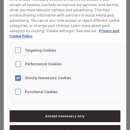
accept all cookies, you help us improve our services, and we may
12. april 2018 kl. 15.00.
show you more relevant content and advertising. This may
involve sharing information with partners in social media and
Frist for påmelding er 9. april 2018 kl. 15.00 (norsk tid).
advertising. You can at any time accept or reject different cookie
Innkalling til generalforsamlingen, inklusive vedlegg,
categories, or change your choices. Learn more about each
følger vedlagt.
category by clicking “Cookie settings”. See also our
Privacy and
Cookie Policy.
Innkallingen er sendt elektronisk eller pr post til alle
aksjonærer med kjent adresse. Ønskes en trykt utgave
Targeting Cookies
av vedlegg til innkallingen, kan disse bestilles på
Orklas nettsider.
Performance Cookies
Innkalling og andre saksdokumenter samt nærmere
Strictly Necessary Cookies
opplysninger om aksjeeiers rettigheter er tilgjengelige
på www.orkla.no.
Functional Cookies
Generalforsamlingen holdes på norsk med
simultantolking til engelsk, og kan sees direkte via
webcast på www.orkla.no.
Accept necessary only
Det vil åpnes for registrering kl. 13.30 på dagen for
generalforsamling i Ingeniørenes Hus, hvoretter det