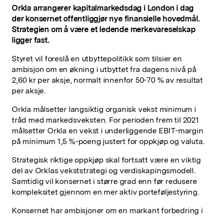
Orkla arrangerer kapitalmarkedsdag i London i dag
der konsernet offentliggjør nye finansielle hovedmål.
Strategien om å være et ledende merkevareselskap
ligger fast.
Styret vil foreslå en utbyttepolitikk som tilsier en
ambisjon om en økning i utbyttet fra dagens nivå på
2,60 kr per aksje, normalt innenfor 50-70 % av resultat
per aksje.
Orkla målsetter langsiktig organisk vekst minimum i
tråd med markedsveksten. For perioden frem til 2021
målsetter Orkla en vekst i underliggende EBIT-margin
på minimum 1,5 %-poeng justert for oppkjøp og valuta.
Strategisk riktige oppkjøp skal fortsatt være en viktig
del av Orklas vekststrategi og verdiskapingsmodell.
Samtidig vil konsernet i større grad enn før redusere
kompleksitet gjennom en mer aktiv porteføljestyring.
Konsernet har ambisjoner om en markant forbedring i