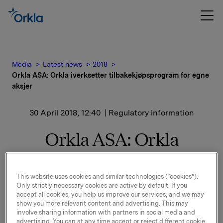
Media
Latest news
2018
Orkla ASA: Orkla iverksetter tilbakekjøpsprogram for egne
aksjer
30 April 2018, 12:40
| Regulatory information
Orkla ASA: Orkla
iverksetter
tilbakekjøpsprogram for
This website uses cookies and similar technologies (“cookies”).
Only strictly necessary cookies are active by default. If you
egne aksjer
accept all cookies, you help us improve our services, and we may
show you more relevant content and advertising. This may
involve sharing information with partners in social media and
advertising. You can at any time accept or reject different cookie