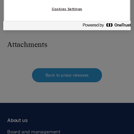
Tlf.: +47 995 42 789
Cookies Settings
Denne opplysningen er informasjonspliktig etter
verdipapirhandelloven §5-12
Attachments
Back to press releases
About us
Board and management