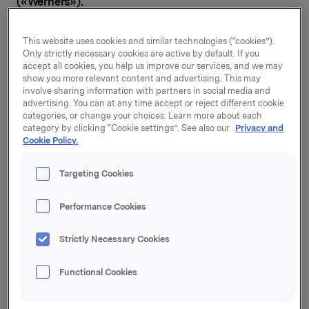
(«Werners»).
Werners er markedsledende i Sverige innen
This website uses cookies and similar technologies (“cookies”).
premiumprodukter til restauranter, konditorier og
Only strictly necessary cookies are active by default. If you
profesjonelle kokker, og har også etablert seg i
accept all cookies, you help us improve our services, and we may
Danmark, Finland og Norge. Selskapet tilbyr
show you more relevant content and advertising. This may
involve sharing information with partners in social media and
gourmetvarer som trøffel, kaviar, sjokolade,
advertising. You can at any time accept or reject different cookie
espressokaffe, desserter, krydder og olje, og
categories, or change your choices. Learn more about each
forhandler kjente merkevarer som Valrhona og illy. I
category by clicking “Cookie settings”. See also our
Privacy and
tillegg selger selskapet produkter under sin egen
Cookie Policy.
merkevare, Werners, både B2B og direkte til forbruker.
Targeting Cookies
KåKå er Sveriges ledende leverandør av
bakeriingredienser og tilbehør til bakerier, konditorier
Performance Cookies
og bakeriindustrier, og virksomhetene utfyller
hverandre godt.
Strictly Necessary Cookies
- Werners har en sterk markedsposisjon i voksende
kategorier og verdifull kompetanse innen
Functional Cookies
premiumprodukter. Selskapet er godt etablert i den
voksende storhusholdningskanalen, og tilbyr også