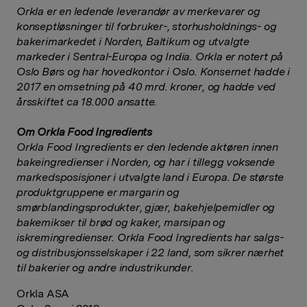
Orkla er en ledende leverandør av merkevarer og
konseptløsninger til forbruker-, storhusholdnings- og
bakerimarkedet i Norden, Baltikum og utvalgte
markeder i Sentral-Europa og India. Orkla er notert på
Oslo Børs og har hovedkontor i Oslo. Konsernet hadde i
2017 en omsetning på 40 mrd. kroner, og hadde ved
årsskiftet ca 18.000 ansatte.
Om Orkla Food Ingredients
Orkla Food Ingredients er den ledende aktøren innen
bakeingredienser i Norden, og har i tillegg voksende
markedsposisjoner i utvalgte land i Europa. De største
produktgruppene er margarin og
smørblandingsprodukter, gjær, bakehjelpemidler og
bakemikser til brød og kaker, marsipan og
iskremingredienser. Orkla Food Ingredients har salgs-
og distribusjonsselskaper i 22 land, som sikrer nærhet
til bakerier og andre industrikunder.
Orkla ASA