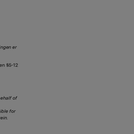
ngen er
en §5-12
ehalf of
ble for
ein.