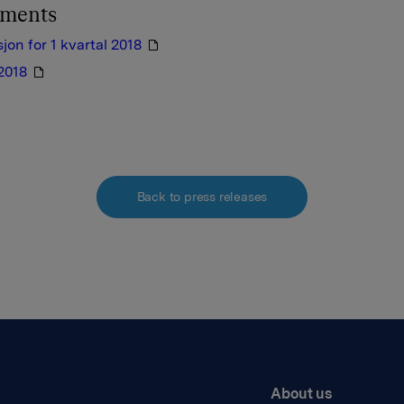
hments
jon for 1 kvartal 2018
 2018
Back to press releases
About us