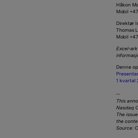
Håkon Ma
Mobil +47
Direktør 
Thomas L
Mobil +47
Excel-ark 
informasjo
Denne opp
Presentas
1 kvartal
--
This anno
Nasdaq Co
The issue
the conte
Source: 