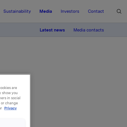
Sustainability
Media
Investors
Contact
MORE
Latest news
Media contacts
vende
cookies are
ay show you
ers in social
, or change
ur
Privacy
,5