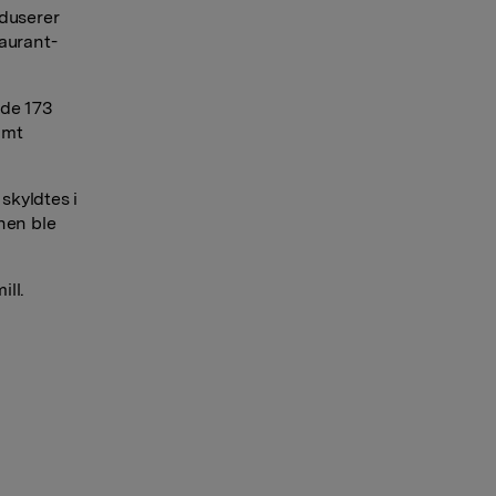
oduserer
aurant-
nde 173
amt
 skyldtes i
nen ble
ill.