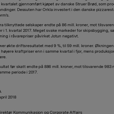
i kvartalet gjennomført kjøpet av danske Struer Brød, som pr
andinger. Dessuten har Orkla investert i den danske pizzarest
rm's.
ra tilknyttede selskaper endte på 86 mill. kroner, mot tilsvare
ner i 1. kvartal 2017. Meget svake markeder for skipsbygging, s
ning i råvarepriser påvirket Jotun negativt.
r økte drifts­resultatet med 9 %, til 59 mill. kroner. Økningen
høyere kraftpriser enn i samme kvartal i fjor, mens produksjo
ere.
ultat før skatt endte på 886 mill. kroner, mot tilsvarende 983 m
samme periode i 2017.
A
april 2018
rektør Kommunikasjon og Corporate Affairs