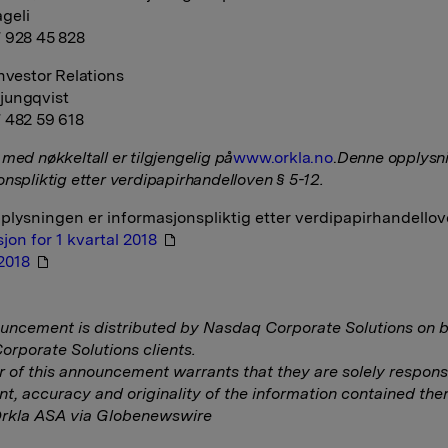
geli
 928 45 828
Investor Relations
jungqvist
 482 59 618
med nøkkeltall er tilgjengelig på
www.orkla.no
.
Denne opplysni
ns­pliktig etter verdipapirhandelloven § 5-12.
lysningen er informasjonspliktig etter verdipapirhandellov
jon for 1 kvartal 2018
 2018
uncement is distributed by Nasdaq Corporate Solutions on b
rporate Solutions clients.
r of this announcement warrants that they are solely responsi
nt, accuracy and originality of the information contained ther
Orkla ASA via Globenewswire