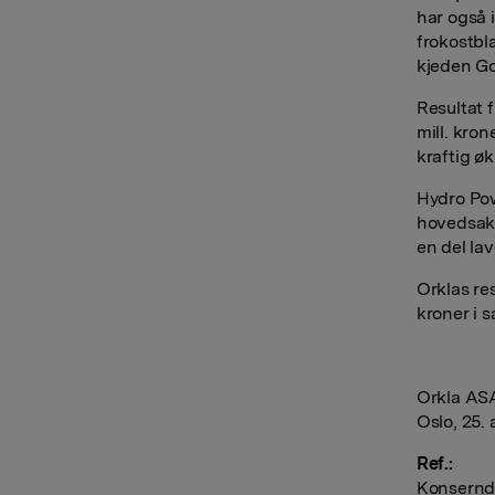
har også 
frokostbl
kjeden Go
Resultat f
mill. kro
kraftig øk
Hydro Powe
hovedsak 
en del lav
Orklas res
kroner i 
Orkla AS
Oslo, 25. 
Ref.:
Konserndi