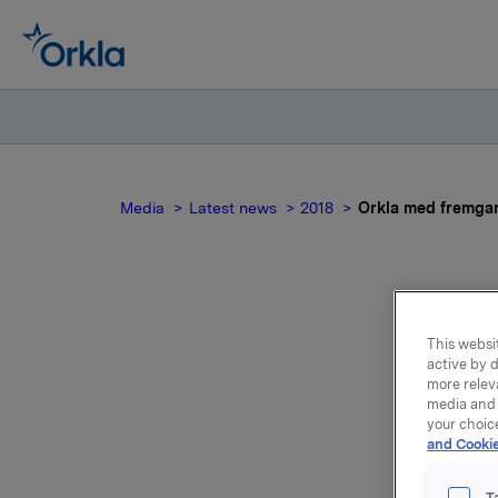
Media
Latest news
2018
Orkla med fremgan
Orkl
This websit
active by d
more relev
media and 
your choic
and Cookie
Orklas me
T