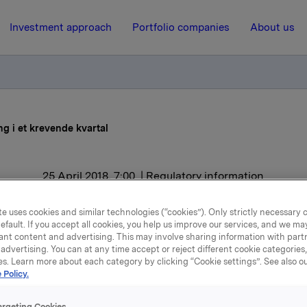
Investment approach
Portfolio companies
About us
g i et krevende kvartal
25 April 2018, 7:00
| Regulatory information
a med fremgang i et kre
e uses cookies and similar technologies (“cookies”). Only strictly necessary 
efault. If you accept all cookies, you help us improve our services, and we m
kvartal
ant content and advertising. This may involve sharing information with partn
advertising. You can at any time accept or reject different cookie categories
es. Learn more about each category by clicking “Cookie settings”. See also o
 Policy.
rkevarevirksomhet nådde i 1. kvartal 2018 en omsetning på 9
argeting Cookies