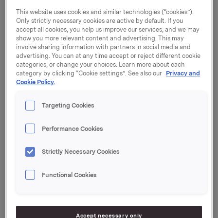
perioden 0,5 %, justert for tap av en
distribusjonsavtale innen Orkla Confectionery &
This website uses cookies and similar technologies (“cookies”).
Only strictly necessary cookies are active by default. If you
Snacks. Det var fortsatt god vekst i Finland og Sentral-
accept all cookies, you help us improve our services, and we may
Europa. Orkla Food Ingredients hadde fin fremgang i
show you more relevant content and advertising. This may
kvartalet, som følge av økt salg av iskremingredienser.
involve sharing information with partners in social media and
advertising. You can at any time accept or reject different cookie
Salgsutviklingen i Norge var svakere enn i fjor, blant
categories, or change your choices. Learn more about each
annet som følge av økningen i sjokolade- og
category by clicking “Cookie settings”. See also our
Privacy and
Cookie Policy.
sukkeravgiften på 83 %. Flere av Orklas kategorier har
opplevd lavere kampanjetrykk og økte priser mot
forbrukerne, noe som har påvirket volumutviklingen
Targeting Cookies
negativt.
Performance Cookies
- Vår prioritet er å snu utviklingen i Norge, samt
fortsette arbeidet med å vri porteføljen mot kategorier,
Strictly Necessary Cookies
salgskanaler og geografier med høyere vekst. Vi
effektiviserer stadig vår vareforsyning, og i kvartalet
Functional Cookies
besluttet vi å nedlegge to fabrikker i Sverige og
Finland. Vi skal gjøre kontinuerlige forbedringer i
produksjon og innkjøp. Med virkning fra 1. oktober
foretar Orkla endringer i konsernledelsen. Hensikten er
Accept necessary only