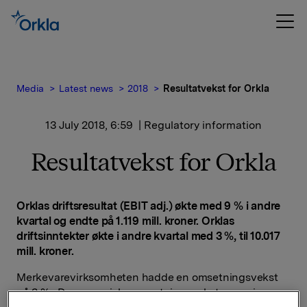
Media
Latest news
2018
Resultatvekst for Orkla
13 July 2018, 6:59
| Regulatory information
Resultatvekst for Orkla
Orklas driftsresultat (EBIT adj.) økte med 9 % i andre
kvartal og endte på 1.119 mill. kroner. Orklas
driftsinntekter økte i andre kvartal med 3 %, til 10.017
mill. kroner.
Merkevarevirksomheten hadde en omsetningsvekst
på 2 %.
Den organiske omsetningsveksten var i