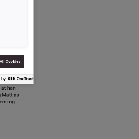
 Chief
aring fra
la var
 jobbet
olan i
All Cookies
s. Han
og har
utmerket
r at han
g Mattias
nomi og