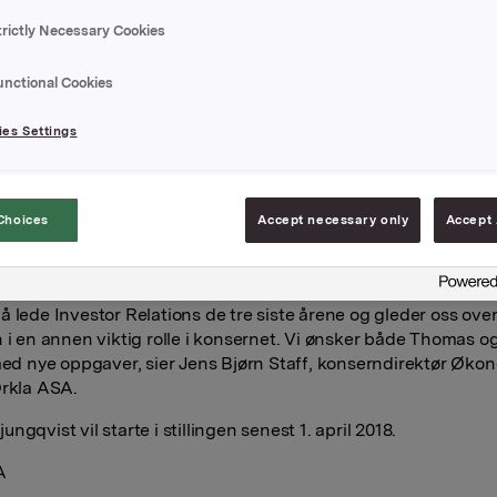
overtar etter Mattias Orrenius, som går over i en stilling som
 Officer i Orkla Confectionery & Snacks Sverige.
trictly Necessary Cookies
ungqvist har siden 2014 vært Chief Financial Officer i Orkla
unctional Cookies
ts. Han har vært ansatt i Orkla siden 2008 og har tidligere erf
rretningsutvikling i både Orkla og Sapa. Før han startet i Ork
es Settings
v UBS' group strategic advisory team i Zürich og han har også
mini i Stockholm. Ljungqvist er siviløkonom fra Handelshögsk
m.
Choices
Accept necessary only
Accept 
rt glad for at Thomas har takket ja til å lede Investor Relation
kla godt gjennom sin erfaring fra ulike stillinger i konsernet 
aring fra finansmarkedet. Samtidig vil vi takke Mattias for en 
å lede Investor Relations de tre siste årene og gleder oss ove
n i en annen viktig rolle i konsernet. Vi ønsker både Thomas o
 med nye oppgaver, sier Jens Bjørn Staff, konserndirektør Øko
Orkla ASA.
ngqvist vil starte i stillingen senest 1. april 2018.
A