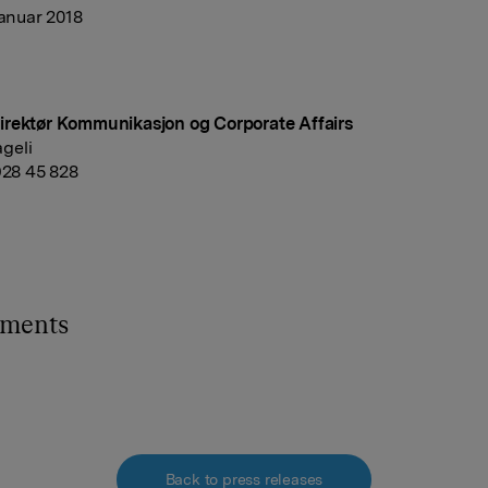
januar 2018
rektør Kommunikasjon og Corporate Affairs
geli
 928 45 828
hments
Back to press releases