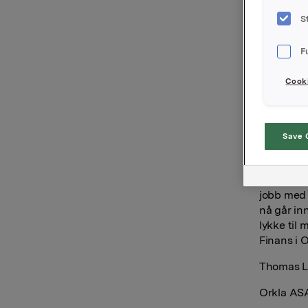
ASA. Han 
Financial
S
Thomas Lj
F
Investmen
M&A og fo
Cooki
han del a
for Capge
Stockhol
Save 
-Vi er svæ
kjenner Or
solid erf
jobb med 
nå går in
lykke til
Finans i 
Thomas Lju
Orkla AS