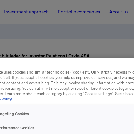
Investment approach
Portfolio companies
About us
blir leder for Investor Relations i Orkla ASA
e uses cookies and similar technologies (“cookies”). Only strictly necessary 
17 January 2018, 10:00
efault. If you accept all cookies, you help us improve our services, and we m
ant content and advertising. This may involve sharing information with partn
mas Ljungqvist blir leder
advertising. You can at any time accept or reject different cookie categories
es. Learn more about each category by clicking “Cookie settings”. See also o
 Policy.
vestor Relations i Orkla 
argeting Cookies
ungqvist er utnevnt til Senior Vice President Investor Relatio
erformance Cookies