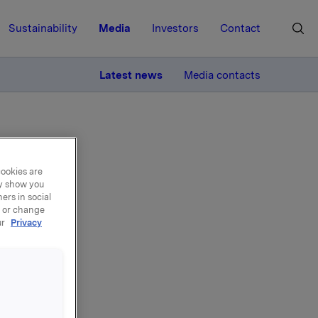
Sustainability
Media
Investors
Contact
MORE
Latest news
Media contacts
cookies are
ay show you
ers in social
 for
, or change
ur
Privacy
ASA
ns i Orkla