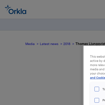
Media
Latest news
2018
Thomas Ljungqvist 
This websit
active by d
more relev
Tho
media and 
your choic
and Cookie
In
T
Thomas Lj
P