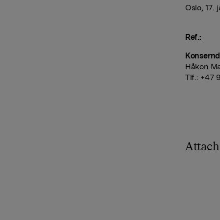
Oslo, 17. 
Ref.:
Konserndi
Håkon Ma
Tlf.: +47
Attac