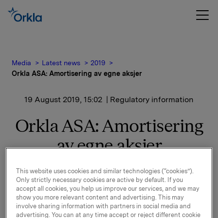
Media
Latest news
2019
Orkla ASA: Amortisering av egne aksjer
19 August 2019, 15:02
| Regulatory information
Orkla ASA: Amortisering
av egne aksjer
This website uses cookies and similar technologies (“cookies”).
Orklas generalforsamling vedtok den 25.04.2019 å
Only strictly necessary cookies are active by default. If you
nedsette selskapets aksjekapital med kr 21.875.000
accept all cookies, you help us improve our services, and we may
ved å innløse (amortisere) 17.500.000 aksjer eiet av
show you more relevant content and advertising. This may
involve sharing information with partners in social media and
Orkla ASA.
advertising. You can at any time accept or reject different cookie