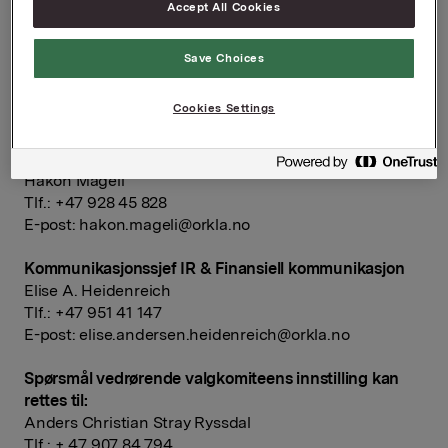
Accept All Cookies
blir en enkel servering.
Orkla ASA
Save Choices
Oslo, 4. april 2019
Cookies Settings
Ref.:
Konserndirektør Kommunikasjon & Corporate Affairs
Håkon Mageli
Tlf.: +47 928 45 828
E-post:
hakon.mageli@orkla.no
Kommunikasjonssjef IR & Finansiell kommunikasjon
Elise A. Heidenreich
Tlf.: +47 951 41 147
E-post:
elise.andersen.heidenreich@orkla.no
Spørsmål vedrørende valgkomiteens innstilling kan
rettes til:
Anders Christian Stray Ryssdal
Tlf.: + 47 907 84 794