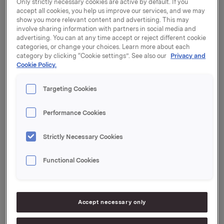
Only strictly necessary cookies are active by default. If you
25. april 2019 kl. 15.00.
accept all cookies, you help us improve our services, and we may
show you more relevant content and advertising. This may
Frist for påmelding er 23. april 2019 kl. 15.00 (norsk tid).
involve sharing information with partners in social media and
advertising. You can at any time accept or reject different cookie
Innkalling til generalforsamlingen, inklusive vedlegg,
categories, or change your choices. Learn more about each
følger vedlagt.
category by clicking “Cookie settings”. See also our
Privacy and
Cookie Policy.
Innkallingen er sendt elektronisk eller pr post til alle
aksjonærer med kjent adresse. Ønskes en trykt utgave
Targeting Cookies
av vedlegg til innkallingen, kan disse bestilles på
Orklas nettsider.
Performance Cookies
Innkalling og andre saksdokumenter samt nærmere
opplysninger om aksjeeiers rettigheter er tilgjengelige
Strictly Necessary Cookies
på www.orkla.no.
Functional Cookies
Generalforsamlingen holdes på norsk med
simultantolking til engelsk, og kan sees direkte via
webcast på www.orkla.no.
Accept necessary only
Det vil åpnes for registrering kl. 13.30 på dagen for
generalforsamling i Ingeniørenes Hus, hvoretter det