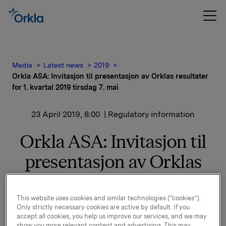
Media
Latest news
2019
Orkla ASA: Invitasjon til presentasjon av Orklas resultater
for 1. kvartal 2019 tirsdag 7. mai
23 April 2019, 8:00
| Regulatory information
Orkla ASA: Invitasjon til
presentasjon av Orklas
resultater for 1. kvartal
2019 tirsdag 7. mai
This website uses cookies and similar technologies (“cookies”).
Only strictly necessary cookies are active by default. If you
accept all cookies, you help us improve our services, and we may
show you more relevant content and advertising. This may