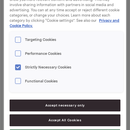
Orkla offentliggjør resultater for 1. kvartal 2019 tirsdag
involve sharing information with partners in social media and
advertising. You can at any time accept or reject different cookie
7. mai kl. 07.00. Kvartalsrapporten og
categories, or change your choices. Learn more about each
presentasjonsmaterialet blir samtidig gjort tilgjengelig
category by clicking “Cookie settings”. See also our
Privacy and
på www.orkla.no.
Cookie Policy.
Presentasjon av resultatene holdes kl. 08.00 i
Targeting Cookies
Orklahuset i Drammensveien 149 på Skøyen i Oslo.
Presentasjonen, samt påfølgende Q&A, holdes på
Performance Cookies
engelsk og kan sees direkte via webcast på
www.orkla.no eller følges på telefon: +47 21 03 33 95
Strictly Necessary Cookies
med pinkode: 1661193.
De som ønsker å delta på presentasjonen bes
Functional Cookies
registrere seg på forhånd ved å sende en mail til:
[email protected]
. Oppmøte kl. 07:45 i Orklahusets
resepsjon for utdeling av adgangskort.
Accept necessary only
Orkla ASA
Oslo, 23. april 2019
Accept All Cookies