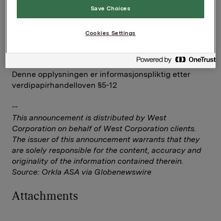
Ref.:
Save Choices
Kommunikasjonssjef IR & Finansiell kommunikasjon
Elise Heidenreich
Cookies Settings
Tlf.: 951 41 147
E-post:
[email protected]
Denne opplysningen er informasjonspliktig etter
verdipapirhandelloven §5-12
--
This announcement is distributed by West
Corporation on behalf of West Corporation clients.
The issuer of this announcement warrants that they
are solely responsible for the content, accuracy and
originality of the information contained therein.
Source: Orkla ASA via Globenewswire
Attachments