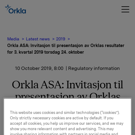
Media
Latest news
2019
Orkla ASA: Invitasjon til presentasjon av Orklas resultater
for 3. kvartal 2019 torsdag 24. oktober
10 October 2019, 8:00
| Regulatory information
Orkla ASA: Invitasjon til
presentasjon av Orklas
resultater for 3. kvartal
This website uses cookies and similar technologies (“cookies”).
2019 torsdag 24. oktober
Only strictly necessary cookies are active by default. If you
accept all cookies, you help us improve our services, and we may
show you more relevant content and advertising. This may
involve sharing information with partners in social media and