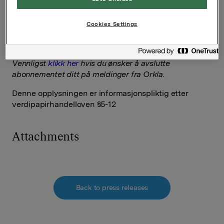
VP Investor Relations
Elise Heidenreich
Cookies Settings
Tlf.: 951 41 147
E-post:
elise.andersen.heidenreich@orkla.no
Vennligst
klikk her
hvis du ønsker å avslutte
abonnementet ditt på meldinger fra Orkla.
Denne opplysningen er informasjonspliktig etter
verdipapirhandelloven §5-12
Attachments
Back to press releases