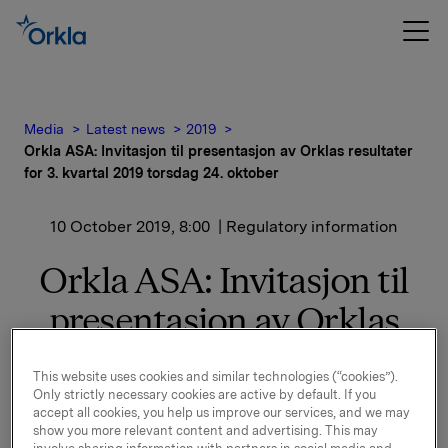
Media
Latest news
2019
Orkla ASA: Invitasjon til presentasjon av Orklas resultater
for 3. kvartal 2019 torsdag 24. oktober
10 October 2019, 8:00
| Regulatory information
Orkla ASA: Invitasjon til
presentasjon av Orklas
resultater for 3. kvartal
This website uses cookies and similar technologies (“cookies”).
2019 torsdag 24. oktober
Only strictly necessary cookies are active by default. If you
accept all cookies, you help us improve our services, and we may
show you more relevant content and advertising. This may