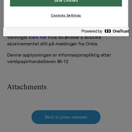
Save Choices
VP Investor Relations
Elise Heidenreich
Cookies Settings
Tlf.: 951 41 147
E-post:
elise.andersen.heidenreich@orkla.no
Vennligst
klikk her
hvis du ønsker å avslutte
abonnementet ditt på meldinger fra Orkla.
Denne opplysningen er informasjonspliktig etter
verdipapirhandelloven §5-12
Attachments
Back to press releases