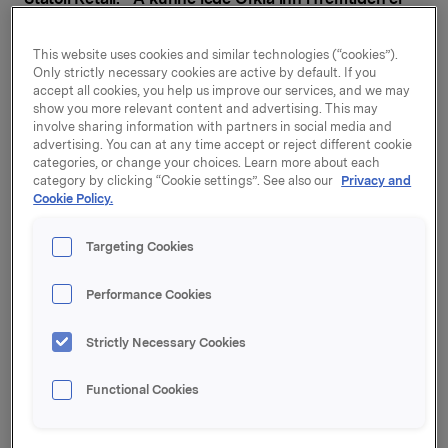
på mange måter en drøm som går i oppfyllelse, sier
Jaan Ivar Semlitsch (47).
This website uses cookies and similar technologies (“cookies”).
Only strictly necessary cookies are active by default. If you
- Jeg er glad for at Jaan Ivar Semlitsch har takket ja til
accept all cookies, you help us improve our services, and we may
stillingen. Han har 24 års bred ledererfaring fra
show you more relevant content and advertising. This may
nordisk og internasjonal virksomhet, og han har vært
involve sharing information with partners in social media and
advertising. You can at any time accept or reject different cookie
toppsjef i en rekke bedrifter med stor suksess. Et
categories, or change your choices. Learn more about each
samlet styre mener Semlitsch er rett person til å lede
category by clicking “Cookie settings”. See also our
Privacy and
Orkla i tiden som kommer, sier Orklas styreleder Stein
Cookie Policy.
Erik Hagen.
Targeting Cookies
Jaan Ivar Semlitsch kommer fra stillingen som
konsernsjef i Elkjøp Nordic, som han har ledet i mer
enn seks år. Det siste året har han i tillegg vært
Performance Cookies
toppleder for morselskapet Dixons Carphone sin
internasjonale virksomhet.
Strictly Necessary Cookies
Semlitsch var administrerende direktør for Rema
Functional Cookies
Industrier fra 2009 til 2013, Plantasjen fra 2007 til 2009
og chief operating officer i Statoil Retail Europe fra
2004 til 2007. Fra 2001 til 2004 hadde han stillingen