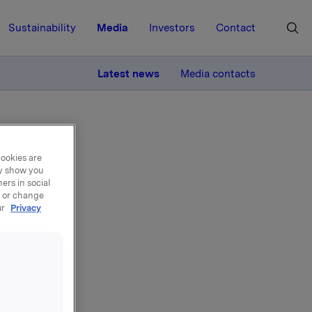
Sustainability
Media
Investors
Contact
MORE
Latest news
Media contacts
cookies are
ay show you
ers in social
, or change
ur
Privacy
fra