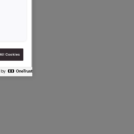
 av Bergen
AS (Orkla
ølge
r og
ilsynet
All Cookies