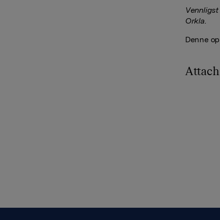
Vennligs
Orkla.
Denne opp
Attac