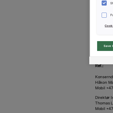
S
Konkurran
tingrett 
F
Home & Pe
konkurra
Cooki
konkurran
dagligvar
med å leg
Save 
Orkla AS
Oslo, 12.
Ref.:
Konserndi
Håkon Ma
Mobil +47
Direktør 
Thomas L
Mobil +47