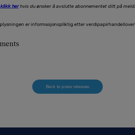
t
klikk her
hvis du ønsker å avslutte abonnementet ditt på meldi
lysningen er informasjonspliktig etter verdipapirhandelloven
hments
Back to press releases