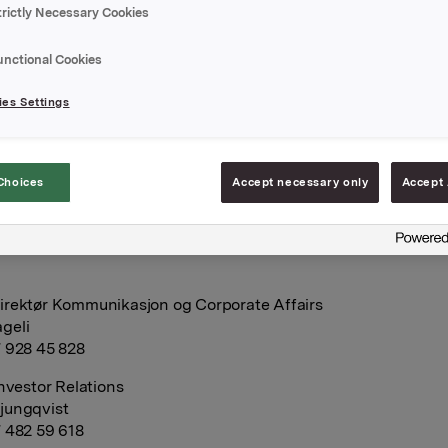
trictly Necessary Cookies
setilsynet har i dag, 12. november 2019, basert på kjennelse
datert 6. november 2019, innledet undersøkelser hos Lilleborg 
unctional Cookies
rsonal Care Norge), et heleid datterselskap av Orkla ASA. If
nsemyndighetene er det mistanke om overtredelse av
es Settings
seloven relatert til innkjøpsbetingelsene mellom leverandøre
ekjedene i det norske markedet. Lilleborg bistår Konkurranset
ge til rette for en effektiv gjennomføring av undersøkelsen.
Choices
Accept necessary only
Accept 
A
 november 2019
rektør Kommunikasjon og Corporate Affairs
geli
 928 45 828
Investor Relations
jungqvist
 482 59 618