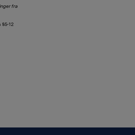
nger fra
 §5-12