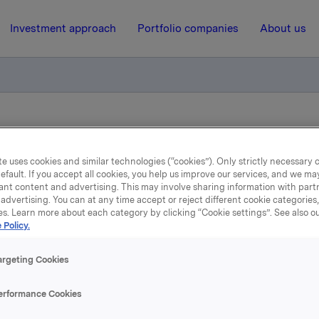
Investment approach
Portfolio companies
About us
rg AS gjenstand for undersøkelser fra Konkurransetilsynet
e uses cookies and similar technologies (“cookies”). Only strictly necessary 
efault. If you accept all cookies, you help us improve our services, and we m
12 November 2019, 14:03
| Regulatory information
ant content and advertising. This may involve sharing information with partn
advertising. You can at any time accept or reject different cookie categories
Orkla ASA: Lilleborg AS
es. Learn more about each category by clicking “Cookie settings”. See also o
 Policy.
enstand for undersøkelser 
argeting Cookies
Konkurransetilsynet
erformance Cookies