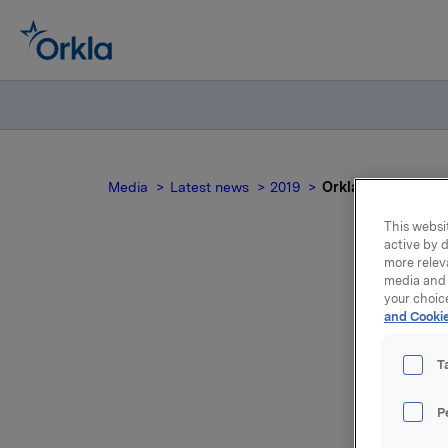
Media
Latest news
2019
Orkla ASA: Lillebo
This websit
active by d
more relev
media and 
your choic
and Cookie
gj
T
P