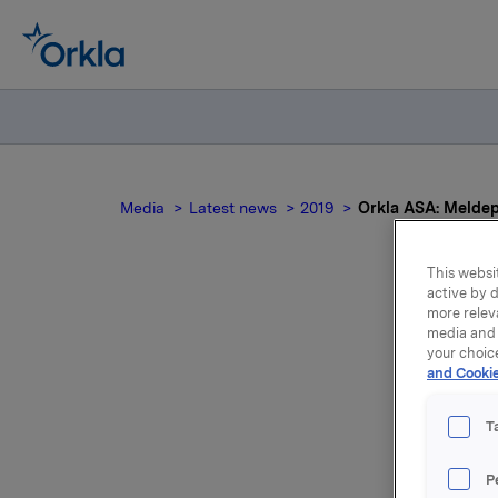
Media
Latest news
2019
Orkla ASA: Meldepl
This websit
active by d
more relev
Ork
media and 
your choic
and Cookie
T
P