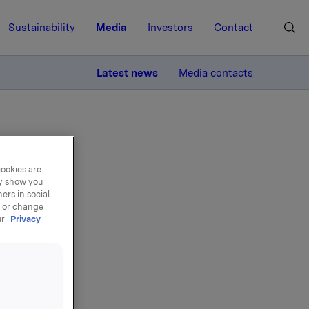
Sustainability
Media
Investors
Contact
MORE
Latest news
Media contacts
cookies are
ay show you
ers in social
el -
, or change
ur
Privacy