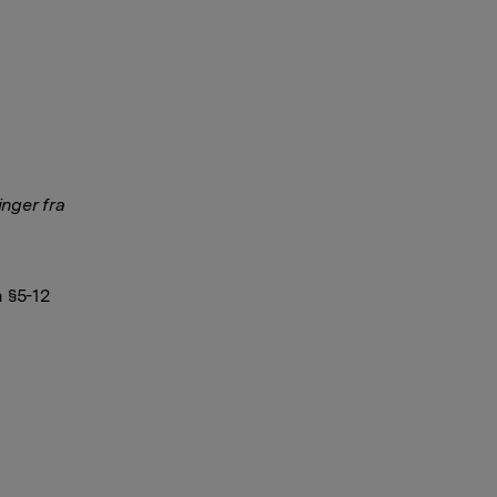
nger fra
 §5-12