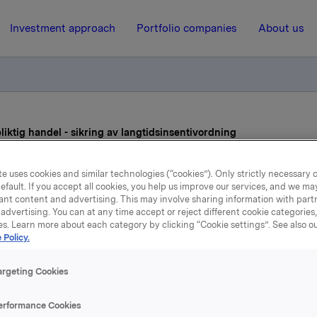
Investment approach
Portfolio companies
About us
iktig handel - sikring av langtidsinsentivordning
e uses cookies and similar technologies (“cookies”). Only strictly necessary 
9 December 2019, 19:22
| Regulatory information
efault. If you accept all cookies, you help us improve our services, and we m
ant content and advertising. This may involve sharing information with partn
la ASA: Meldepliktig hand
advertising. You can at any time accept or reject different cookie categories
es. Learn more about each category by clicking “Cookie settings”. See also o
 Policy.
sikring av
langtidsinsentivordning
argeting Cookies
erformance Cookies