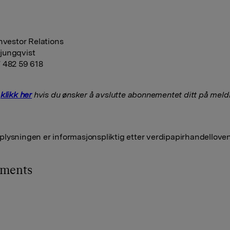
Investor Relations
jungqvist
 482 59 618
t
klikk her
hvis du ønsker å avslutte abonnementet ditt på meldi
lysningen er informasjonspliktig etter verdipapirhandelloven
hments