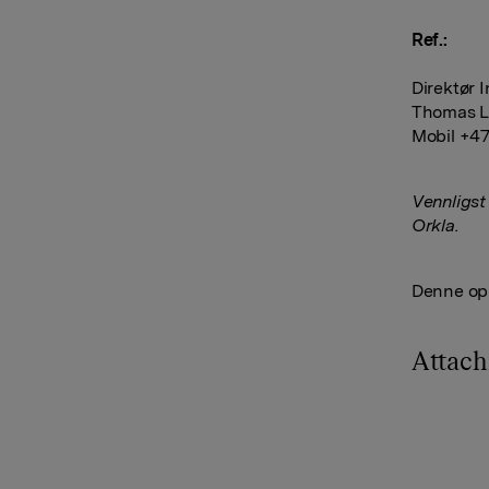
Ref.:
Direktør 
Thomas L
Mobil +47
Vennligs
Orkla.
Denne opp
Attac