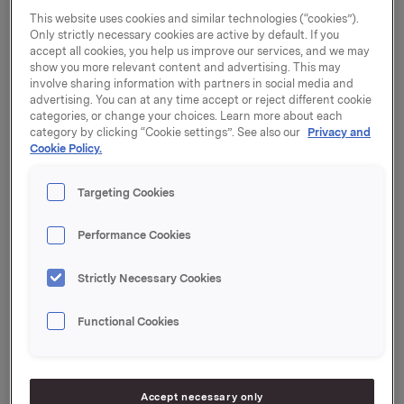
2020. Han etterfølger Jens Bjørn Staff, som skal bli
This website uses cookies and similar technologies (“cookies”).
Only strictly necessary cookies are active by default. If you
CEO i Skagerak Energi.
accept all cookies, you help us improve our services, and we may
show you more relevant content and advertising. This may
Harald Ullevoldsæter (56) kom tilbake til Orkla
involve sharing information with partners in social media and
tidligere i år, etter å ha vært konserndirektør Økonomi
advertising. You can at any time accept or reject different cookie
og IKT i Nortura SA siden 2014. Fra 1996 til 2014 jobbet
categories, or change your choices. Learn more about each
Ullevoldsæter i Orkla, hvor han har hatt en rekke
category by clicking “Cookie settings”. See also our
Privacy and
Cookie Policy.
lederstillinger innen økonomi og finans, deriblant som
økonomidirektør og medlem av ledergruppen i Orkla
Brands og Orkla Brands Nordic. Ullevoldsæter har
Targeting Cookies
også jobbet ni år som finansanalytiker i DNB Markets.
Han er utdannet siviløkonom fra BI.
Performance Cookies
Ullevoldsæter etterfølger Jens Bjørn Staff (52), som
Strictly Necessary Cookies
har vært konserndirektør Finans og Økonomi i Orkla
siden 2014. Staff har valgt å si opp sin stilling for å bli
Functional Cookies
Chief Executive Officer (CEO) i Skagerak Energi, som
har ca. 3 milliarder kroner i omsetning, ca. 630 ansatte
og hovedkontor i Porsgrunn. Han tiltrer stillingen
senest 1. juni 2020.
Accept necessary only