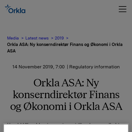
Media
Latest news
2019
Orkla ASA: Ny konserndirektør Finans og Økonomi i Orkla
ASA
14 November 2019, 7:00
| Regulatory information
Orkla ASA: Ny
konserndirektør Finans
og Økonomi i Orkla ASA
Harald Ullevoldsæter er utnevnt til ny konserndirektør
Finans og Økonomi i Orkla ASA fra og med 1. mars