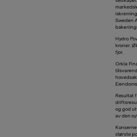
selskapet
markedsle
iskreming
Sweden AB
bakeriing
Hydro Pow
kroner. Ø
fjor.
Orkla Fin
tilsvaren
hovedsake
Eiendoms 
Resultat f
driftsresu
og god utv
av den sy
Konsernets
største p