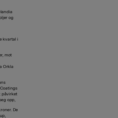
elandia
ljer og
 kvartal i
er, mot
ra Orkla
uns
e Coatings
t påvirket
 seg opp,
kroner. De
up,