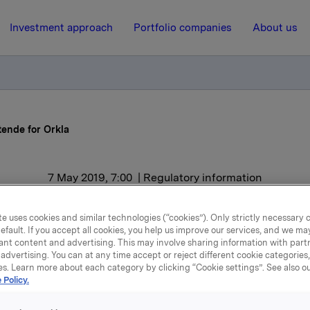
Investment approach
Portfolio companies
About us
tende for Orkla
7 May 2019, 7:00
| Regulatory information
a ASA: Oppløftende for O
e uses cookies and similar technologies (“cookies”). Only strictly necessary 
efault. If you accept all cookies, you help us improve our services, and we m
ant content and advertising. This may involve sharing information with partn
advertising. You can at any time accept or reject different cookie categories
ftsresultat (EBIT adj) økte med 14 % til 1.020 mill. kroner i 1. kv
es. Learn more about each category by clicking “Cookie settings”. See also o
 Policy.
tsinntektene økte med 5 % til 10.176 mill. kroner.
virksomheten hadde fremgang i driftsresultatet på 10 % og 