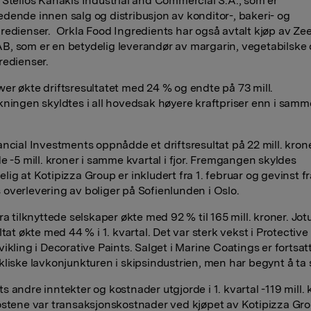
 Stelios Kanakis Industrial and Commercial S.A., som er
dende innen salg og distribusjon av konditor-, bakeri- og
redienser. Orkla Food Ingredients har også avtalt kjøp av Ze
, som er en betydelig leverandør av margarin, vegetabilske o
redienser.
er økte driftsresultatet med 24 % og endte på 73 mill.
kningen skyldtes i all hovedsak høyere kraftpriser enn i samme
ancial Investments oppnådde et driftsresultat på 22 mill. kron
de -5 mill. kroner i samme kvartal i fjor. Fremgangen skyldes
lig at Kotipizza Group er inkludert fra 1. februar og gevinst f
overlevering av boliger på Sofienlunden i Oslo.
ra tilknyttede selskaper økte med 92 % til 165 mill. kroner. Jot
ltat økte med 44 % i 1. kvartal. Det var sterk vekst i Protectiv
ikling i Decorative Paints. Salget i Marine Coatings er fortsat
kliske lavkonjunkturen i skipsindustrien, men har begynt å ta
 andre inntekter og kostnader utgjorde i 1. kvartal -119 mill. 
ostene var transaksjonskostnader ved kjøpet av Kotipizza Gro