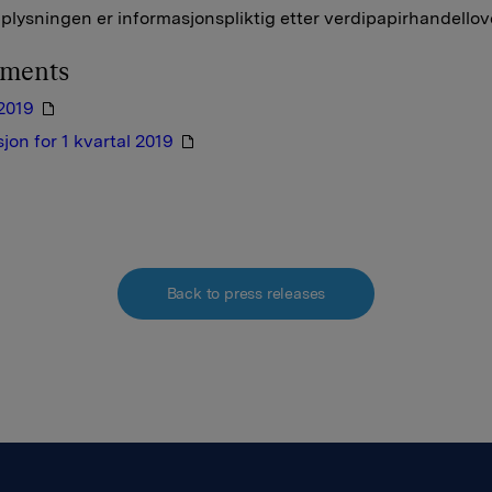
lysningen er informasjonspliktig etter verdipapirhandellov
hments
 2019
jon for 1 kvartal 2019
Back to press releases