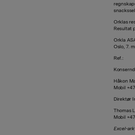
regnskaps
snackssel
Orklas res
Resultat p
Orkla AS
Oslo, 7. 
Ref.:
Konserndi
Håkon Ma
Mobil +47
Direktør 
Thomas L
Mobil +47
Excel-ark