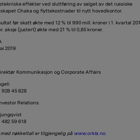
tekniske effekter ved sluttføring av salget av det russiske
skapet Chaka og flyttekostnader til nytt hovedkontor.
ultat før skatt økte med 12 % til 990 mill. kroner i 1. kvartal 20
r. aksje (justert) økte med 21 % til 0,85 kroner.
A
mai 2019
rektør Kommunikasjon og Corporate Affairs
geli
 928 45 828
Investor Relations
jungqvist
 482 59 618
 med nøkkeltall er tilgjengelig på
www.orkla.no
.