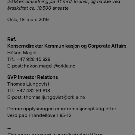
2018 en omsetning på 41 mrd. kroner, og hadde ved
årsskiftet ca. 18.500 ansatte.
Oslo, 18. mars 2019
Ref.
Konserndirektør Kommunikasjon og Corporate Affairs
Håkon Mageli
Tlf.: +47 928 45 828
E-post:
hakon.mageli@orkla.no
SVP Investor Relations
Thomas Ljungqvist
Tlf.: +47 482 59 618
E-post:
thomas.ljungqvist@orkla.no
Denne opplysningen er informasjonspliktig etter
verdipapirhandelloven §5-12
--