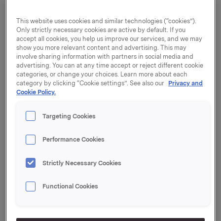
for
første kvartal 2019 den 7. mai i år.
This website uses cookies and similar technologies (“cookies”).
Only strictly necessary cookies are active by default. If you
- Etter fem år som konsernsjef i Orkla har jeg kommet
accept all cookies, you help us improve our services, and we may
frem til at tiden nå er inne for å levere stafettpinnen
show you more relevant content and advertising. This may
videre. Det har vært fem innholdsrike år der Orkla har
involve sharing information with partners in social media and
opplevd god fremgang på mange områder. Konsernet
advertising. You can at any time accept or reject different cookie
er godt posisjonert for fremtiden, sier Peter A. Ruzicka.
categories, or change your choices. Learn more about each
category by clicking “Cookie settings”. See also our
Privacy and
Cookie Policy.
Ruzicka tiltrådte stillingen som konsernsjef 10. februar
2014. Han var styremedlem i Orkla i perioden 2008-
Targeting Cookies
2014 og i perioden 2003-2005. Han var medlem av
bedriftsforsamlingen i 2006-2007.
Performance Cookies
- På vegne av styret vil jeg få takke Peter for flott
innsats og godt samarbeid. Peter har på en utmerket
Strictly Necessary Cookies
måte ledet Orkla i overgangen fra å være et industrielt
konglomerat til å bli et mer rendyrket
Functional Cookies
merkevareorientert selskap. Jeg er dypt takknemlig
for den jobben han har utført som leder for Orkla, sier
styreleder Stein Erik Hagen.