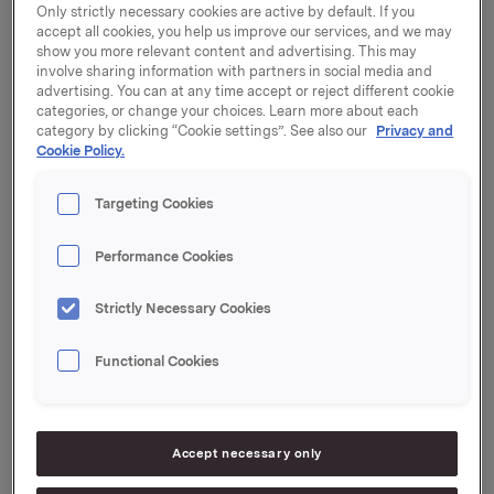
fermenterte te-baserte helsedrikker som selges over
Only strictly necessary cookies are active by default. If you
hele Europa under merkevaren Captain Kombucha.
accept all cookies, you help us improve our services, and we may
show you more relevant content and advertising. This may
Captain Kombucha er en lett sprudlende fermentert
involve sharing information with partners in social media and
advertising. You can at any time accept or reject different cookie
drikk basert på svart eller grønn te. Den inneholder
categories, or change your choices. Learn more about each
hverken konserveringsmidler, kunstig søtningsmiddel
category by clicking “Cookie settings”. See also our
Privacy and
eller kunstig smakstilsetning. Drikken er økologisk,
Cookie Policy.
vegansk og glutenfri, og øker i popularitet som følge
av sine helsemessige egenskaper og gode smak.
Targeting Cookies
– Med investeringen i merkevaren Captain Kombucha
Performance Cookies
satser vi på et nytt produkt med økende popularitet.
Innholdet av probiotika og organiske syrer har positiv
effekt på magehelse, som er et prioritert område for
Strictly Necessary Cookies
Orkla, sier konserndirektør og leder for Orkla Foods
International, Johan Wilhelmsson, som blir styreleder
Functional Cookies
for selskapet kjent for merkevaren Captain
Kombucha.
Captain Kombucha ble etablert i 2016, og selskapet
Accept necessary only
har hovedkontor i Lisboa, Portugal. Virksomheten eies