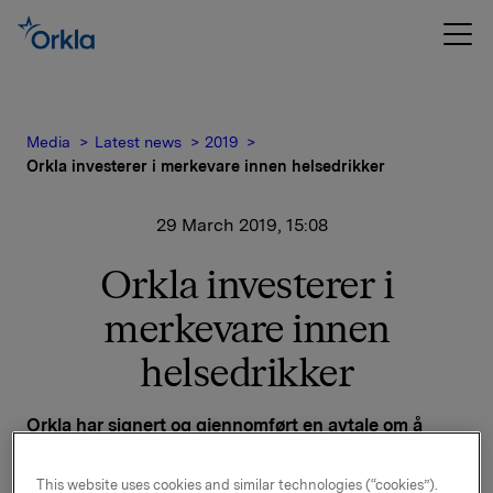
Media
Latest news
2019
Orkla investerer i merkevare innen helsedrikker
29 March 2019, 15:08
Orkla investerer i
merkevare innen
helsedrikker
Orkla har signert og gjennomført en avtale om å
kjøpe 43,5 % av aksjene i det portugisiske selskapet
Asteriscos e Reticências, S.A. Selskapet produserer
This website uses cookies and similar technologies (“cookies”).