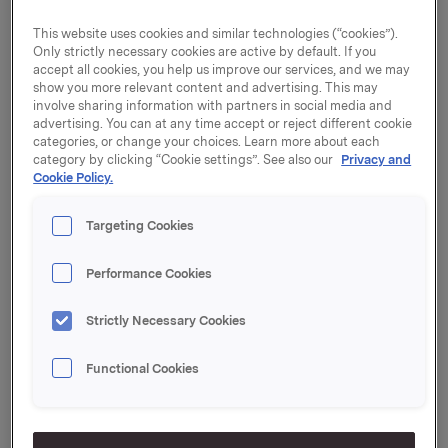
vegetabilske oljer og bakeriingredienser til det
This website uses cookies and similar technologies (“cookies”).
svenske markedet.
Only strictly necessary cookies are active by default. If you
accept all cookies, you help us improve our services, and we may
Virksomheten har primært salg i Sverige, samt eksport
show you more relevant content and advertising. This may
involve sharing information with partners in social media and
til Finland, Baltikum og Norge. Selskapet selger
advertising. You can at any time accept or reject different cookie
hovedsakelig til bakeriindustrien. Etter gjennomføring
categories, or change your choices. Learn more about each
av transaksjonen vil selskapet endre navn til Credin
category by clicking “Cookie settings”. See also our
Privacy and
Sverige AB og inngå i Credin Group.
Cookie Policy.
- Kjøpet av Zeelandia Sweden AB er strategisk riktig
Targeting Cookies
for å styrke Orklas posisjon og produksjonsfasiliteter i
våre nordiske hjemmemarkeder innen kategorier som
Performance Cookies
er velkjente for Orkla Food Ingredients.
Produktporteføljen deres passer godt sammen med
Credin Group, sier konserndirektør og leder for Orkla
Strictly Necessary Cookies
Food Ingredients, Johan Clarin.
Functional Cookies
Zeelandia Sweden AB eies i dag av det nederlandske
selskapet Koninklijke Zeelandia Groep B.V. som ble
etablert i år 1900 av familien Doeleman. Selskapet som