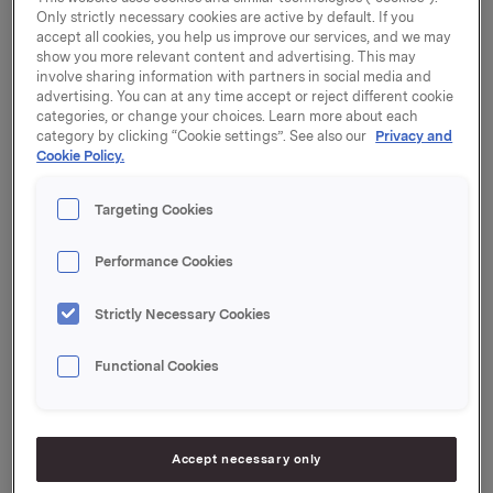
Only strictly necessary cookies are active by default. If you
selskapet Vamo produkten voor de Bakkerij B.V.
accept all cookies, you help us improve our services, and we may
("Vamo").
show you more relevant content and advertising. This may
involve sharing information with partners in social media and
Vamo produserer spesialiserte konsentrater og
advertising. You can at any time accept or reject different cookie
ingrediensmikser solgt til håndverksbakerier og
categories, or change your choices. Learn more about each
produsenter av industrielle bakevarer. Selskapet har
category by clicking “Cookie settings”. See also our
Privacy and
Cookie Policy.
også en ledende posisjon i Benelux innenfor
spesialingredienser for maisbaserte produkter, et
segment som har hatt god vekst i Europa over en
Targeting Cookies
årrekke.
Performance Cookies
Orkla Food Ingredients har en sterk posisjon som
leverandør av bakeriingredienser og iskremtilbehør i
Strictly Necessary Cookies
Norden og utvalgte land i Europa. I Nederland har
Orkla Food Ingredients bygget opp en solid posisjon
Functional Cookies
gjennom datterselskapene Sonneveld, NIC, Broer og
Laan.
– Vamo er et veldrevet selskap med en god kundebase
Accept necessary only
og en produktportefølje som passer godt sammen med
Sonneveld. Kjøpet av Vamo vil komplettere Sonneveld