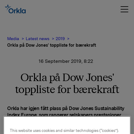
Media
Latest news
2019
Orkla på Dow Jones' toppliste for bærekraft
16 September 2019, 8:22
Orkla på Dow Jones'
toppliste for bærekraft
Orkla har igjen fått plass på Dow Jones Sustainability
Index Europe, som rangerer selskapers prestasjoner
innenfor miljø og samfunnsansvar.
This website uses cookies and similar technologies (“cookies”).
– Vi ser at Orklas arbeid med bærekraft blir stadig