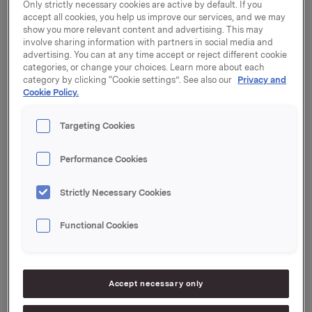
Only strictly necessary cookies are active by default. If you
viktigere for å skape vekst og bygge tillit. At vi
accept all cookies, you help us improve our services, and we may
inkluderes i en av verdens best ansette
show you more relevant content and advertising. This may
involve sharing information with partners in social media and
bærekraftsindekser er en viktig anerkjennelse av
advertising. You can at any time accept or reject different cookie
jobben vi gjør. Det gir inspirasjon til videre innsats, sier
categories, or change your choices. Learn more about each
direktør for bærekraft i Orkla, Ellen Behrens.
category by clicking “Cookie settings”. See also our
Privacy and
Cookie Policy.
Indeksen fra Dow Jones blir av mange betraktet som
verdens mest betydelige rangering av selskapers
Targeting Cookies
prestasjoner innenfor miljø og samfunnsansvar, og er
en viktig rettesnor for investorer og andre
Performance Cookies
interessenter i vurderingen av selskapers ikke-
finansielle resultater.
Strictly Necessary Cookies
- Vi jobber målrettet med de utfordringene som er
knyttet til vår egen verdikjede. Ved å fremme
Functional Cookies
bærekraftig råvareproduksjon, utvikle fornybar og
gjenvinnbar emballasje og redusere klimagassutslipp
gjør vi produktene våre hele tiden mer bærekraftige.
Det handler både om å ta ansvar og om å leve opp til
Accept necessary only
forbrukernes forventninger, sier Behrens.